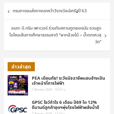
แนะแนว
กรมการขนส่งทางบกคว้า3รางวัลเลิศรัฐปี 63
เรื่อง
อมตะ บี.กริม เพาเวอร์ ร่วมกับสถานทูตเยอรมัน ชวนสูด
โอโซนเส้นทางศึกษาธรรมชาติ “ผากล้วยไม้ – น้ำตกเหวสุ
วัต”
ข่าวล่าสุด
PEA เตือนภัย! ระวังมิจฉาชีพแอบอ้างเป็น
เจ้าหน้าที่การไฟฟ้า
7 สิงหาคม 2026 - 18:57 น.
GPSC โชว์กำไร 6 เดือน ปี69 โต 12%
ดีมานด์ลูกค้าอุตฯพุ่งโรงไฟฟ้าพลังน้ำดี
7 สิงหาคม 2026 - 17:10 น.