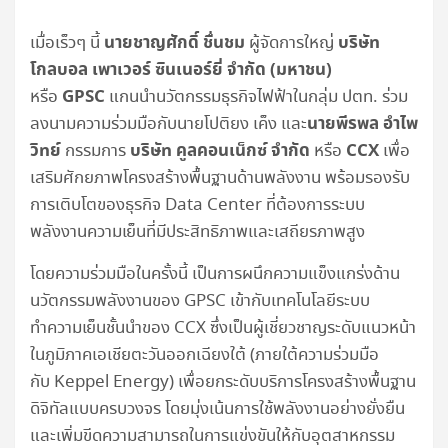
นายชาญศักดิ์ ชื่นชม
บริษัท
เมื่อเร็วๆ นี้
ผู้จัดการใหญ่
โกลบอล เพาเวอร์ ซินเนอร์ยี่ จำกัด (มหาชน)
GPSC
หรือ
แกนนำนวัตกรรมธุรกิจไฟฟ้าในกลุ่ม ปตท. ร่วม
นายพีรพล อำไพ
ลงนามความร่วมมือกับนายโปติยง เค็ง และ
วิทย์
บริษัท คูลคอนเน็กซ์ จำกัด
CCX
กรรมการ
หรือ
เพื่อ
เสริมศักยภาพโครงสร้างพื้นฐานด้านพลังงาน พร้อมรองรับ
การเติบโตของธุรกิจ Data Center ที่ต้องการระบบ
พลังงานความเย็นที่มีประสิทธิภาพและเสถียรภาพสูง
โดยความร่วมมือในครั้งนี้ เป็นการผนึกความแข็งแกร่งด้าน
นวัตกรรมพลังงานของ GPSC เข้ากับเทคโนโลยีระบบ
ทำความเย็นชั้นนำของ CCX ซึ่งเป็นผู้เชี่ยวชาญระดับแนวหน้า
ในภูมิภาคเอเชียตะวันออกเฉียงใต้ (ภายใต้ความร่วมมือ
กับ Keppel Energy) เพื่อยกระดับบริการโครงสร้างพื้นฐาน
ดิจิทัลแบบครบวงจร โดยมุ่งเน้นการใช้พลังงานอย่างยั่งยืน
และเพิ่มขีดความสามารถในการแข่งขันให้กับอุตสาหกรรม