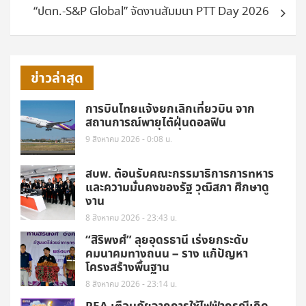
“ปตท.-S&P Global” จัดงานสัมมนา PTT Day 2026
ข่าวล่าสุด
การบินไทยแจ้งยกเลิกเที่ยวบิน จาก
สถานการณ์พายุไต้ฝุ่นดอลฟิน
9 สิงหาคม 2026 - 0:08 น.
สบพ. ต้อนรับคณะกรรมาธิการการทหาร
และความมั่นคงของรัฐ วุฒิสภา ศึกษาดู
งาน
8 สิงหาคม 2026 - 23:43 น.
“สิริพงศ์” ลุยอุดรธานี เร่งยกระดับ
คมนาคมทางถนน – ราง แก้ปัญหา
โครงสร้างพื้นฐาน
8 สิงหาคม 2026 - 23:14 น.