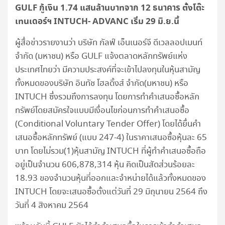
GULF กู้เงิน 1.74 แสนล้านบาทจาก 12 ธนาคาร ตั้งโต๊ะ
เทนเดอร์ฯ INTUCH-
ADVANC เริ่ม 29 มิ.ย.นี้
ผู้สื่อข่าวรายงานว่า บริษัท กัลฟ์ เอ็นเนอร์จี ดีเวลลอปเมนท์
จำกัด (มหาชน) หรือ GULF แจ้งตลาดหลักทรัพย์แห่ง
ประเทศไทยว่า มีความประสงค์ที่จะเข้าไปลงทุนในหุ้นสามัญ
ทั้งหมดของบริษัท อินทัช โฮลดิ้งส์ จำกัด(มหาชน) หรือ
INTUCH ซึ่งรวมถึงการลงทุน โดยการทำคำเสนอซื้อหลัก
ทรัพย์โดยสมัครใจแบบมีเงื่อนไขก่อนการทำคำเสนอซื้อ
(Conditional Voluntary Tender Offer) โดยได้ยื่นคำ
เสนอซื้อหลักทรัพย์ (แบบ 247-4) ในราคาเสนอซื้อหุ้นละ 65
บาท โดยไม่รวม(1)หุ้นสามัญ INTUCH ที่ผู้ทำคำเสนอซื้อถือ
อยู่เป็นจำนวน 606,878,314 หุ้น คิดเป็นสัดส่วนร้อยละ
18.93 ของจำนวนหุ้นที่ออกและจำหน่ายได้แล้วทั้งหมดของ
INTUCH โดยจะเสนอซื้อตั้งแต่วันที่ 29 มิถุนายน 2564 ถึง
วันที่ 4 สิงหาคม 2564