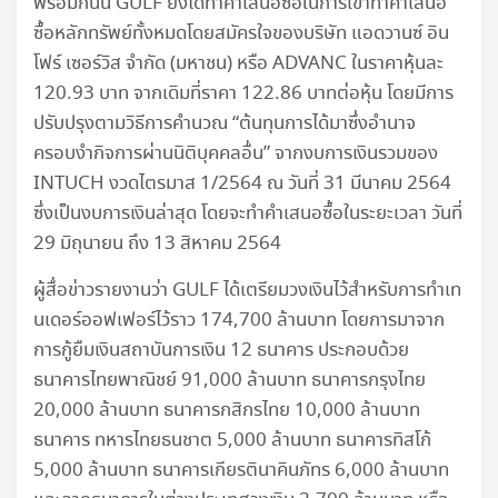
พร้อมกันนี้ GULF ยังได้ทำคำเสนอซื้อในการเข้าทำคำเสนอ
ซื้อหลักทรัพย์ทั้งหมดโดยสมัครใจของบริษัท
แอดวานซ์ อิน
โฟร์ เซอร์วิส จำกัด (มหาชน) หรือ ADVANC ในราคาหุ้นละ
120.93 บาท จากเดิมที่ราคา 122.86 บาทต่อหุ้น โดยมีการ
ปรับปรุงตามวิธีการคำนวณ “ต้นทุนการได้มาซึ่งอำนาจ
ครอบงำกิจการผ่านนิติบุคคลอื่น” จากงบการเงินรวมของ
INTUCH งวดไตรมาส 1/2564 ณ วันที่ 31 มีนาคม 2564
ซึ่งเป็นงบการเงินล่าสุด
โดยจะทำคำเสนอซื้อในระยะเวลา วันที่
29 มิถุนายน ถึง 13 สิหาคม 2564
ผู้สื่อข่าวรายงานว่า GULF ได้เตรียมวงเงินไว้สำหรับการทำเท
นเดอร์ออฟเฟอร์ไว้ราว 174,700 ล้านบาท โดยการมาจาก
การกู้ยืมเงินสถาบันการเงิน 12 ธนาคาร ประกอบด้วย
ธนาคารไทยพาณิชย์ 91,000 ล้านบาท ธนาคารกรุงไทย
20,000 ล้านบาท ธนาคารกสิกรไทย 10,000 ล้านบาท
ธนาคาร ทหารไทยธนชาต 5,000 ล้านบาท ธนาคารทิสโก้
5,000 ล้านบาท ธนาคารเกียรตินาคินภัทร 6,000 ล้านบาท