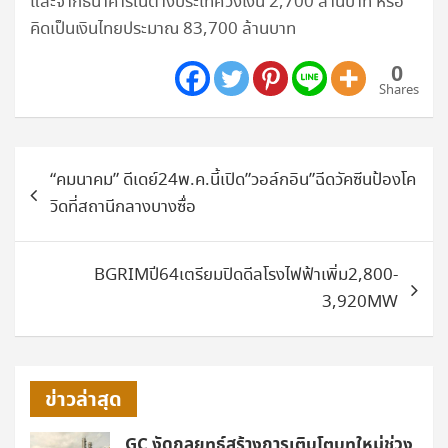
และจากธนาคารในต่างประเทศวงเงิน 2,700 ล้านบาท หรือ
คิดเป็นเงินไทยประมาณ 83,700 ล้านบาท
0
Shares
แนะแนว
“คมนาคม” ดีเดย์24พ.ค.นี้เปิด”วอล์กอิน”ฉีดวัคซีนป้องโค
เรื่อง
วิดที่สถานีกลางบางซื่อ
BGRIMปี64เตรียมปิดดีลโรงไฟฟ้าเพิ่ม2,800-
3,920MW
ข่าวล่าสุด
GC งัดกลยุทธ์สร้างการเติบโตบทใหม่ช่วง