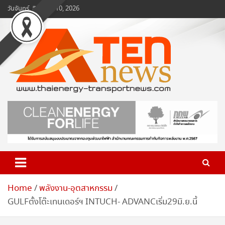
Skip
วันจันทร์, สิงหาคม 10, 2026
to
content
www.ten-news.com
ข่าวพลังงานและคมนาคม
Home
พลังงาน-อุตสาหกรรม
GULFตั้งโต๊ะเทนเดอร์ฯ INTUCH- ADVANCเริ่ม29มิ.ย.นี้