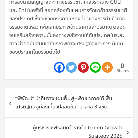
การลงนามสัญญาจัดหาก๊าซธรรมชาติเหลวระหว่าง GULF
และ Eni ในครั้งนี้ สอดคล้องกับแผนการจัดหาก๊าซธรรมชาติ
ของประเทศ ซึ่งจะช่วยกระจายแหล่งที่มาของการนำเข้าก๊าซ
ธรรมชาติเหลว เพิ่มเสถียรภาพด้านราคาและปริมาณ ตลอด
จนเสริมสร้างความมั่นคงทางพลังงานให้กับประเทศในระยะ
ยาว ช่วยสนับสนุนเสถียรภาพทางเศรษฐกิจและการเติบโต
ของประเทศโดยรวมต่อไป
0
Shares
แนะแนว
“พิพัฒน์” นำทีมวางแผนฟื้นฟู–พัฒนาภาคใต้ ฟื้น
เรื่อง
เศรษฐกิจ ชูท่องเที่ยวปลอดภัย–ฮาลาล 3 จชต.
ผู้บริหารเชฟรอนคว้ารางวัล Green Growth
Strategy 2025