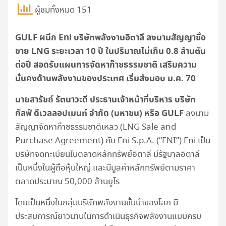
ผู้ชมทั้งหมด 151
GULF ผนึก Eni บริษัทพลังงานอิตาลี ลงนามสัญญาซื้อ
ขาย LNG ระยะเวลา 10 ปี ในปริมาณไม่เกิน 0.8 ล้านตัน
ต่อปี สอดรับแผนการจัดหาก๊าซธรรมชาติ เสริมความ
มั่นคงด้านพลังงานของประเทศ เริ่มส่งมอบ ม.ค. 70
นายสารัชถ์ รัตนาวะดี ประธานเจ้าหน้าที่บริหาร บริษัท
กัลฟ์ ดีเวลลอปเมนท์ จำกัด (มหาชน) หรือ
GULF
ลงนาม
สัญญาจัดหาก๊าซธรรมชาติเหลว (LNG Sale and
Purchase Agreement) กับ Eni S.p.A. (“ENI”) Eni เป็น
บริษัทจดทะเบียนในตลาดหลักทรัพย์อิตาลี มีรัฐบาลอิตาลี
เป็นหนึ่งในผู้ถือหุ้นใหญ่ และมีมูลค่าหลักทรัพย์ตามราคา
ตลาดประมาณ 50,000 ล้านยูโร
โดยเป็นหนึ่งในกลุ่มบริษัทพลังงานชั้นนำของโลก มี
ประสบการณ์ยาวนานในการดำเนินธุรกิจพลังงานแบบครบ