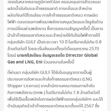
วงจรในหลากหลายภูมิภาคทั่วโลก ครอบคลุมการสำรวจและ
ผลิตน้ำมันดิบและก๊าซธรรมชาติ การกลั่นและจำหน่าย
ผลิตภัณฑ์ปิโตรเลียม การค้าก๊าซธรรมชาติเหลว การผลิต
ไฟฟ้า ตลอดจนการพัฒนาพลังงานหมุนเวียนและโซลูชันด้าน
การเปลี่ยนผ่านพลังงาน ซึ่งการลงนามสัญญาครั้งนี้ เป็นการ
นำเข้าก๊าซธรรมชาติเหลวและจำหน่ายให้กับโรงไฟฟ้าภายใต้
กลุ่มบริษัท GULF เป็นระยะเวลา 10 ปี ในปริมาณไม่เกิน 0.8
ล้านตันต่อปี โดยจะเริ่มส่งมอบตั้งแต่เดือนมกราคม 2570
นายคริสเตียน ซินญอเรตโต
Director Global
โดยมี
Gas and LNG, Eni
ร่วมลงนามในครั้งนี้
ที่ผ่านมา กลุ่มบริษัท GULF ได้รับใบอนุญาตการเป็นผู้
ประกอบการจัดหาและค้าส่งก๊าซธรรมชาติเหลว (LNG
Shipper License) จากสำนักงานคณะกรรมการกำกับ
กิจการพลังงาน (กกพ.) ในปริมาณไม่เกิน 7.8 ล้านตันต่อปี
เพื่อใช้เป็นเชื้อเพลิงในการผลิตไฟฟ้าของกลุ่มบริษัทฯ และได้
ดำเนินธุรกิจนำเข้าก๊าซธรรมชาติเหลวมาตั้งแต่ปี 2567 ซึ่ง