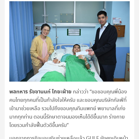
พลทหาร รัชชานนท์ ไกยะฝ่าย
กล่าวว่า “ขอขอบคุณพี่น้อง
คนไทยทุกคนที่เป็นกำลังใจให้ครับ และขอบคุณบริษัทกัลฟ์ที่
เข้ามาช่วยเหลือ รวมไปถึงขอบคุณทีมแพทย์ พยาบาลที่เก่ง
มากทุกท่าน ตอนนี้รักษาตาจนมองเห็นได้ดีขึ้นมาก ร่างกาย
โดยรวมกำลังฟื้นตัวดีขึ้นครับ”
นอกจากภารกิจมอบเงินช่วยเหลือแล้ว GULF ยังคงเดินหน้า