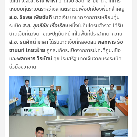
จ.ส.อ. ธานี พาหา
ได้แก่
บาดเจ็บ ข้อเท้าซ้ายขาด จากการ
เหยียบทุ่นระเบิดระหว่างลาดตระเวนเพื่อปกป้องพื้นที่สำคัญ
ส.อ. ธีรพล เพียขันที
บาดเจ็บ ขาขาด จากการเหยียบทุ่น
ส.อ. สุทธิชัย เรื่อเรือง
ระเบิด
หนึ่งในทีมโดรนสำรวจ ได้รับ
บาดเจ็บที่ดวงตา ขณะปฏิบัติหน้าที่ในพื้นที่ปราสาทตาควาย
ส.อ. ธนศักดิ์ มาลา
พลทหาร รัช
ได้รับบาดเจ็บที่หลอดลม
ชานนท์ ไกยะฝ่าย
ถูกสะเก็ดระเบิดจากการปะทะที่ภูมะเขือ
พลทหาร วีรทัศน์
และ
สุขประเสริฐ บาดเจ็บจากแรงระเบิด
นิ้วมือขวาขาด