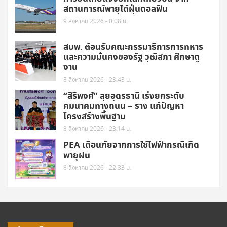
สถานการณ์พายุไต้ฝุ่นดอลฟิน
9 สิงหาคม 2026 - 0:08 น.
สบพ. ต้อนรับคณะกรรมาธิการการทหาร
และความมั่นคงของรัฐ วุฒิสภา ศึกษาดู
งาน
8 สิงหาคม 2026 - 23:43 น.
“สิริพงศ์” ลุยอุดรธานี เร่งยกระดับ
คมนาคมทางถนน – ราง แก้ปัญหา
โครงสร้างพื้นฐาน
8 สิงหาคม 2026 - 23:14 น.
PEA เตือนภัยจากการใช้ไฟฟ้ากรณีเกิด
พายุฝน
8 สิงหาคม 2026 - 22:33 น.