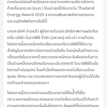
การปลดปล่อยก๊าซเรือนกระจกจากองค์การบริหารจัดการ
ก๊าซเรือนกระจก (อบก.) โดยล่าสุดได้รับรางวัล Thailand
Energy Award 2020 จากกรมพัฒนาพลังงานทดแทน
และอนุรักษ์พลังงานในปีนี้
นายสามัคคี ปานแก้ว ผู้จัดการส่วนประสิทธิภาพการผลิตโรง
กลั่น บริษัท ไออาร์พีซี จำกัด (มหาชน) กล่าวว่า การดำเนิน
โครงการนี้สอดคล้องกับนโยบายของไออาร์พีซีที่ให้ความ
สำคัญในการบริหารจัดการอย่างยั่งยืน โดยมุ่งมั่นสร้างความ
แข็งแกร่งในอนาคตด้วยความตระหนักและรับผิดชอบในการ
เป็นส่วนหนึ่งของสังคมโลกและประเทศชาติ ไออาร์พีซียึดมั่น
ในการดำเนินธุรกิจ โดยคำนึงถึงผลกระทบต่อสิ่งแวดล้อม
ชุมชน สังคม และตอบสนองความคาดหวังของผู้มีส่วนได้เสีย
ทุกด้านอย่างสมดุลเสมอมา
โครงการนี้สามารถช่วยลดปริมาณการใช้ไอน้้ำที่ใช้ใน
กระบวนการผลิตและลดผลกระทบต่อสิ่งแวดล้อมได้เกินกว่า
ความคาดหมายตอนเริ่มต้นโครงการ ส่งผลดีทั้งต่อธุรกิจและ