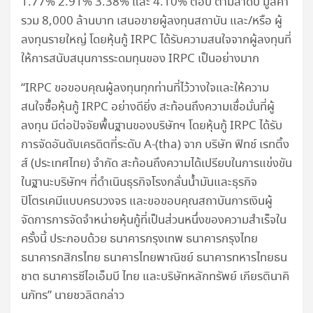
1.77% 2.91% 3.38% และ 4.10% ต่อปี ตามลำดับ มูลค่า
รวม 8,000 ล้านบาท เสนอขายผู้ลงทุนสถาบัน และ/หรือ ผู้
ลงทุนรายใหญ่ โดยหุ้นกู้ IRPC ได้รับความสนใจจากผู้ลงทุนที่
ให้การสนับสนุนการระดมทุนของ IRPC เป็นอย่างมาก
“IRPC ขอขอบคุณผู้ลงทุนทุกท่านที่ไว้วางใจและให้ความ
สนใจซื้อหุ้นกู้ IRPC อย่างดียิ่ง สะท้อนถึงความเชื่อมั่นที่ผู้
ลงทุน มีต่อปัจจัยพื้นฐานของบริษัทฯ โดยหุ้นกู้ IRPC ได้รับ
การจัดอันดับเครดิตที่ระดับ A-(tha) จาก บริษัท ฟิทช์ เรทติ้ง
ส์ (ประเทศไทย) จำกัด สะท้อนถึงความได้เปรียบในการแข่งขัน
ในฐานะบริษัทฯ ที่ดำเนินธุรกิจโรงกลั่นน้ำมันและธุรกิจ
ปิโตรเคมีแบบครบวงจร และขอขอบคุณสถาบันการเงินผู้
จัดการการจัดจำหน่ายหุ้นกู้ที่เป็นส่วนหนึ่งของความสำเร็จใน
ครั้งนี้ ประกอบด้วย ธนาคารกรุงเทพ ธนาคารกรุงไทย
ธนาคารกสิกรไทย ธนาคารไทยพาณิชย์ ธนาคารทหารไทยธน
ชาต ธนาคารซีไอเอ็มบี ไทย และบริษัทหลักทรัพย์ เกียรตินาคิ
นภัทร” นายชวลิตกล่าว