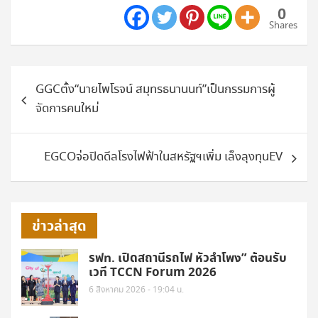
0
Shares
แนะแนว
GGCตั้ง“นายไพโรจน์ สมุทรธนานนท์”เป็นกรรมการผู้
เรื่อง
จัดการคนใหม่
EGCOจ่อปิดดีลโรงไฟฟ้าในสหรัฐฯเพิ่ม เล็งลุงทุนEV
ข่าวล่าสุด
รฟท. เปิดสถานีรถไฟ หัวลำโพง” ต้อนรับ
เวที TCCN Forum 2026
6 สิงหาคม 2026 - 19:04 น.