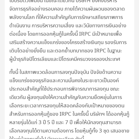
ไบปรับตัวเพิ่มขึ้น ในขณะเดียวกัน บริษัทฯ ยังคงบริหาร
จัดการธุรกิจอย่างรอบคอบ ภายใต้ความผันผวนของตลาด
พลังงานโลก ที่ให้ความสำคัญกับการรักษาเสถียรภาพการ
ดำเนินงาน การบริหารความเสี่ยง และวินัยทางการเงินอย่าง
ต่อเนื่อง โดยการออกหุ้นกู้ในครั้งนี้ IRPC มีเป้าหมายเพื่อ
เสริมสร้างความแข็งแกร่งของโครงสร้างเงินทุน รองรับการ
เติบโตอย่างยั่งยืน และตอกย้ำบทบาทของ IRPC ในฐานะ
ผู้นำธุรกิจปิโตรเลียมและปิโตรเคมีครบวงจรของประเทศ
ทั้งนี้ ในสภาพแวดล้อมการลงทุนปัจจุบัน ปัจจัยด้านความ
แข็งแกร่งของธุรกิจและความมั่นคงในระยะยาวเป็นองค์
ประกอบสำคัญที่ใช้ประกอบการพิจารณาการลงทุน ขณะ
เดียวกัน ผู้ลงทุนยังให้ความสำคัญกับความยืดหยุ่นในการ
เลือกระยะเวลาการลงทุนให้สอดคล้องกับเป้าหมายของตน
สำหรับการออกหุ้นกู้ของ IRPC ในครั้งนี้ บริษัทฯ ได้ออกหุ้นกู้
หลายรุ่นได้แก่ 3 ปี 5 ปี และ 7 ปี เพื่อให้นักลงทุนสามารถ
เลือกลงทุนได้ตามความต้องการ โดยหุ้นกู้ทั้ง 3 ชุด เสนอขาย