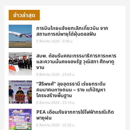
ข่าวล่าสุด
การบินไทยแจ้งยกเลิกเที่ยวบิน จาก
สถานการณ์พายุไต้ฝุ่นดอลฟิน
9 สิงหาคม 2026 - 0:08 น.
สบพ. ต้อนรับคณะกรรมาธิการการทหาร
และความมั่นคงของรัฐ วุฒิสภา ศึกษาดู
งาน
8 สิงหาคม 2026 - 23:43 น.
“สิริพงศ์” ลุยอุดรธานี เร่งยกระดับ
คมนาคมทางถนน – ราง แก้ปัญหา
โครงสร้างพื้นฐาน
8 สิงหาคม 2026 - 23:14 น.
PEA เตือนภัยจากการใช้ไฟฟ้ากรณีเกิด
พายุฝน
8 สิงหาคม 2026 - 22:33 น.