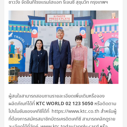
ชาววัง จัดขึ้นที่โรงแรมไฮแอท รีเจนซี สุขุมวิท กรุงเทพฯ
ผู้สนใจสามารถสอบถามรายละเอียดเพิ่มเติมหรือจอง
KTC WORLD
02
123
5050
ผลิตภัณฑ์ได้ที่
หรือติดตาม
โปรโมชันของเคทีซีได้ที่ https://www.ktc.co.th สำหรับผู้
ที่ต้องการสมัครสมาชิกบัตรเครดิตเคทีซี สามารถคลิกดูราย
ละเอียดได้ที่ลิงค์ www.ktc.today/apply-card หรือ