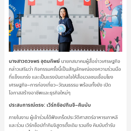
นางสาวดวงพร อุดมทิพย์
นายกสมาคมผู้สื่อข่าวเศรษฐกิจ
กล่าวเสริมว่า กิจกรรมครั้งนี้เป็นสัญลักษณ์ของความร่วมมือ
ที่แข็งแกร่ง และเป็นแรงบันดาลใจให้สื่อมวลชนเชื่อมโยง
เศรษฐกิจ–การท่องเที่ยว–วัฒนธรรม พร้อมทั้งยัง เปิด
โอกาสสร้างอาชีพและธุรกิจใหม่ๆ
ประสบการณ์ตรง: เวิร์กช็อปกิมจิ–คิมบับ
ภายในงาน ผู้เข้าร่วมได้ฟังเกร็ดประวัติศาสตร์อาหารเกาหลี
และร่วม เวิร์กช็อปทำกิมจิสูตรดั้งเดิม รวมถึง คิมบับตำรับ