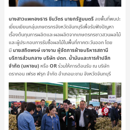
นางสาวแพทองธาร ชินวัตร นายกรัฐมนตรี
ลงพื้นที่พบปะ
เยี่ยมเยียนกลุ่มเกษตรกรจังหวัดจันทบุรีเพื่อรับฟังปัญหา
เรื่องต้นทุนการผลิตและผลผลิตจากเกษตรกรชาวสวนผลไม้
และผู้ประกอบการรับซื้อผลไม้ในพื้นที่ภาคตะวันออก โดย
นายสถิตพงษ์ เงางาม ผู้จัดการฝ่ายบริหารสถานี
มี
บริการส่วนกลาง
บริษัท ปตท. น้ำมันและการค้าปลีก
จำกัด (มหาชน)
OR
หรือ
ร่วมให้การต้อนรับ ณ บริษัท
ดรากอน เฟรช ฟรุท จำกัด อำเภอมะขาม จังหวัดจันทบุรี