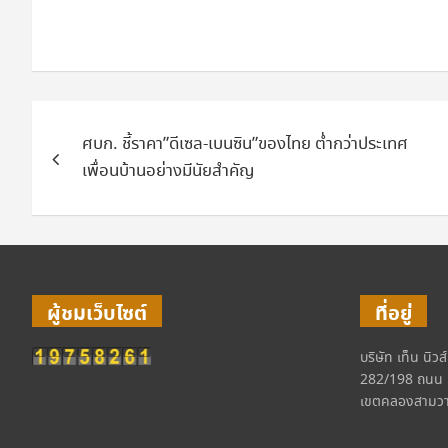
แนะแนว
ศบก. ชี้ราคา”ดีเซล-เบนซิน”ของไทย ต่ำกว่าประเทศ
เรื่อง
เพื่อนบ้านอย่างมีนัยสำคัญ
ผู้ชมเว็บไซต์
ที่อยู่
บริษัท เท็น นิวส
282/198 ถนน 
เขตคลองสามวา