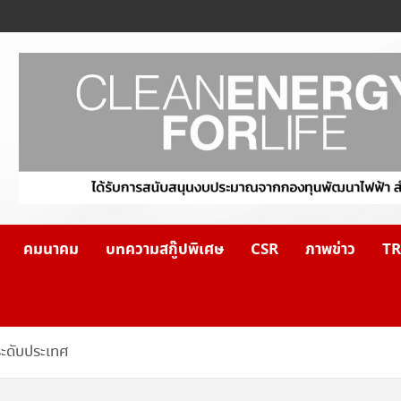
คมนาคม
บทความสกู๊ปพิเศษ
CSR
ภาพข่าว
TR
ะดับประเทศ