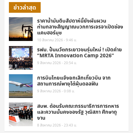
ข่าวล่าสุด
ราคาน้ำมันดิบสัปดาห์นี้ยังผันผวน
ท่ามกลางสัญญาณบวกการเจรจาเปิดช่อง
แคบฮอร์มุซ
10 สิงหาคม 2026 - 9:46 น.
รฟม. ปั้นนวัตกรเยาวชนรุ่นใหม่ ! เปิดค่าย
“MRTA Innovation Camp 2026”
9 สิงหาคม 2026 - 20:54 น.
การบินไทยแจ้งยกเลิกเที่ยวบิน จาก
สถานการณ์พายุไต้ฝุ่นดอลฟิน
9 สิงหาคม 2026 - 0:08 น.
สบพ. ต้อนรับคณะกรรมาธิการการทหาร
และความมั่นคงของรัฐ วุฒิสภา ศึกษาดู
งาน
8 สิงหาคม 2026 - 23:43 น.