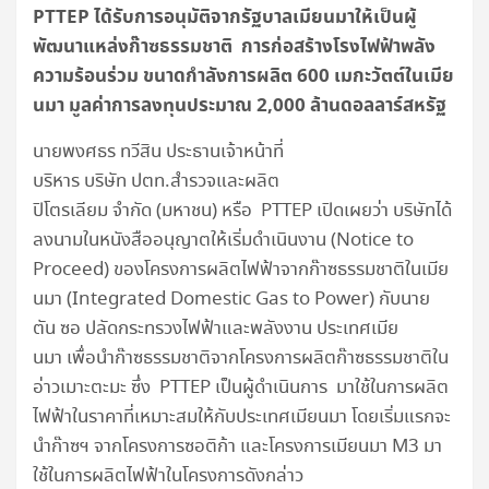
PTTEP
ได้รับการอนุมัติจากรัฐบาลเมียนมาให้เป็นผู้
พัฒนาแหล่งก๊าซธรรมชาติ
การก่อสร้างโรงไฟฟ้าพลัง
ความร้อนร่วม
ขนาดกำลังการผลิต
600
เมกะวัตต์ในเมีย
นมา
มูลค่าการลงทุนประมาณ
2,000
ล้านดอลลาร์สหรัฐ
นายพงศธร ทวีสิน ประธานเจ้าหน้าที่
บริหาร บริษัท ปตท.สำรวจและผลิต
ปิโตรเลียม จำกัด (มหาชน) หรือ PTTEP เปิดเผยว่า บริษัทได้
ลงนามในหนังสืออนุญาตให้เริ่มดำเนินงาน (Notice to
Proceed) ของโครงการผลิตไฟฟ้าจากก๊าซธรรมชาติในเมีย
นมา (Integrated Domestic Gas to Power) กับนาย
ตัน ซอ ปลัดกระทรวงไฟฟ้าและพลังงาน ประเทศเมีย
นมา เพื่อนำก๊าซธรรมชาติจากโครงการผลิตก๊าซธรรมชาติใน
อ่าวเมาะตะมะ ซึ่ง PTTEP เป็นผู้ดำเนินการ มาใช้ในการผลิต
ไฟฟ้าในราคาที่เหมาะสมให้กับประเทศเมียนมา โดยเริ่มแรกจะ
นำก๊าซฯ จากโครงการซอติก้า และโครงการเมียนมา M3 มา
ใช้ในการผลิตไฟฟ้าในโครงการดังกล่าว