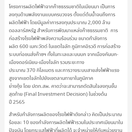
โครงการผลิตไฟฟ้าจากก๊าซธรรมชาติในเมียนมา เป็นการ
ลงทุนด้านพลังงานแบบครบวงจร ตั้งแต่ต้นน้ำจนถึงการ
ผลิตไฟฟ้า โดยมีมูลค่าการลงทุนประมาณ 2,000 ล้าน
ดอลลาร์สหรัฐ สำหรับการพัฒนาแหล่งก๊าซธรรมชาติ การ
ก่อสร้างโรงไฟฟ้าพลังความร้อนร่วม ขนาดกำลังการ
ผลิต 600 เมกะวัตต์ ในเขตไจลัท ภูมิภาคอิรวดี การก่อสร้าง
ระบบท่อขนส่งก๊าซฯ ทั้งในทะเลและบนบก จากเมืองกันบก-
เมืองดอร์เนียน-เมืองไจลัท รวมระยะทาง
ประมาณ 370 กิโลเมตร และการวางระบบสายส่งไฟฟ้าแรง
สูงจากเขตไจลัทไปยังเขตลานทายาในภูมิภาค
ย่างกุ้ง โดย ปตท.สผ. คาดว่าจะสามารถตัดสินใจลงทุนขั้น
สุดท้าย (Final Investment Decision) ในช่วงต้น
ปี 2565
สำหรับกำลังการผลิตของโรงไฟฟ้าดังกล่าว คิดเป็นประมาณ
ร้อยละ 10 ของกำลังการผลิตไฟฟ้ารวมในประเทศเมียนมาใน
ปัจจุบัน โดยกระแสไฟฟ้าที่ผลิตได้ จะจำหน่ายให้กับหน่วยงาน