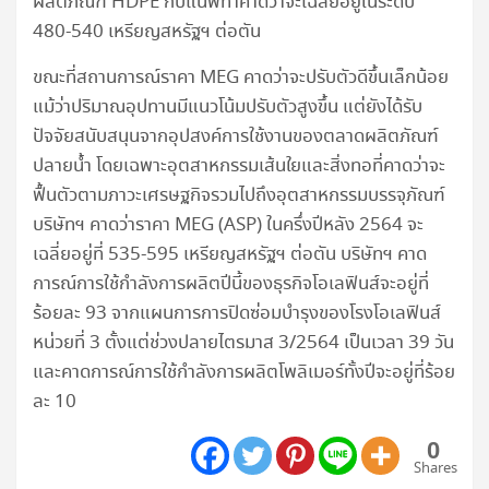
ผลิตภัณฑ์ HDPE กับแนฟทาคาดว่าจะเฉลี่ยอยู่ในระดับ
480-540 เหรียญสหรัฐฯ ต่อตัน
ขณะที่สถานการณ์ราคา MEG คาดว่าจะปรับตัวดีขึ้นเล็กน้อย
แม้ว่าปริมาณอุปทานมีแนวโน้มปรับตัวสูงขึ้น แต่ยังได้รับ
ปัจจัยสนับสนุนจากอุปสงค์การใช้งานของตลาดผลิตภัณฑ์
ปลายน้ำ โดยเฉพาะอุตสาหกรรมเส้นใยและสิ่งทอที่คาดว่าจะ
ฟื้นตัวตามภาวะเศรษฐกิจรวมไปถึงอุตสาหกรรมบรรจุภัณฑ์
บริษัทฯ คาดว่าราคา MEG (ASP) ในครึ่งปีหลัง 2564 จะ
เฉลี่ยอยู่ที่ 535-595 เหรียญสหรัฐฯ ต่อตัน บริษัทฯ คาด
การณ์การใช้กำลังการผลิตปีนี้ของธุรกิจโอเลฟินส์จะอยู่ที่
ร้อยละ 93 จากแผนการการปิดซ่อมบำรุงของโรงโอเลฟินส์
หน่วยที่ 3 ตั้งแต่ช่วงปลายไตรมาส 3/2564 เป็นเวลา 39 วัน
และคาดการณ์การใช้กำลังการผลิตโพลิเมอร์ทั้งปีจะอยู่ที่ร้อย
ละ 10
0
Shares