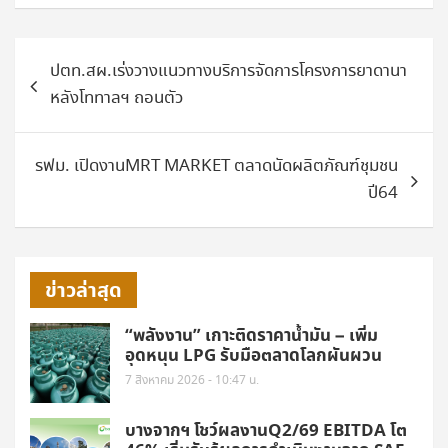
แนะแนว
ปตท.สผ.เร่งวางแนวทางบริการจัดการโครงการยาดานา
เรื่อง
หลังโททาลฯ ถอนตัว
รฟม. เปิดงานMRT MARKET ตลาดนัดผลิตภัณฑ์ชุมชน
ปี64
ข่าวล่าสุด
“พลังงาน” เกาะติดราคาน้ำมัน – เพิ่ม
อุดหนุน LPG รับมือตลาดโลกผันผวน
7 สิงหาคม 2026 - 10:47 น.
บางจากฯ โชว์ผลงานQ2/69 EBITDA โต