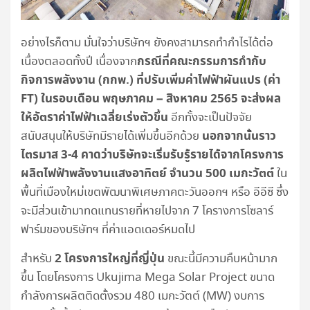
อย่างไรก็ตาม มั่นใจว่าบริษัทฯ ยังคงสามารถทำกำไรได้ต่อ
กรณีที่คณะกรรมการกำกับ
เนื่องตลอดทั้งปี เนื่องจาก
กิจการพลังงาน (กกพ.) ที่ปรับเพิ่มค่าไฟฟ้าผันแปร (ค่า
FT)
ในรอบเดือน พฤษภาคม – สิงหาคม 2565 จะส่งผล
ให้อัตราค่าไฟฟ้าเฉลี่ยเร่งตัวขึ้น
อีกทั้งจะเป็นปัจจัย
นอกจากนั้นราว
สนับสนุนให้บริษัทมีรายได้เพิ่มขึ้นอีกด้วย
ไตรมาส 3-4 คาดว่าบริษัทจะเริ่มรับรู้รายได้จากโครงการ
ผลิตไฟฟ้าพลังงานแสงอาทิตย์ จำนวน 500 เมกะวัตต์
ใน
พื้นที่เมืองใหม่เขตพัฒนาพิเศษภาคตะวันออกฯ หรือ อีอีซี ซึ่ง
จะมีส่วนเข้ามาทดแทนรายที่หายไปจาก 7 โครางการโซลาร์
ฟาร์มของบริษัทฯ ที่ค่าแอดเดอร์หมดไป
2 โครงการใหญ่ที่ญี่ปุ่น
สำหรับ
ขณะนี้มีความคืบหน้ามาก
ขึ้น โดยโครงการ Ukujima Mega Solar Project ขนาด
กำลังการผลิตติดตั้งรวม 480 เมกะวัตต์ (MW) งบการ