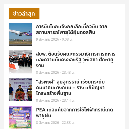
ข่าวล่าสุด
การบินไทยแจ้งยกเลิกเที่ยวบิน จาก
สถานการณ์พายุไต้ฝุ่นดอลฟิน
9 สิงหาคม 2026 - 0:08 น.
สบพ. ต้อนรับคณะกรรมาธิการการทหาร
และความมั่นคงของรัฐ วุฒิสภา ศึกษาดู
งาน
8 สิงหาคม 2026 - 23:43 น.
“สิริพงศ์” ลุยอุดรธานี เร่งยกระดับ
คมนาคมทางถนน – ราง แก้ปัญหา
โครงสร้างพื้นฐาน
8 สิงหาคม 2026 - 23:14 น.
PEA เตือนภัยจากการใช้ไฟฟ้ากรณีเกิด
พายุฝน
8 สิงหาคม 2026 - 22:33 น.