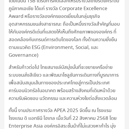
โดยในปีนี้ TSB ได้รับการคัดเลือกให้รับรางวัลเกียรติยศระดับ
ภูมิภาคเอเชีย ได้แก่ รางวัล Corporate Excellence
Award หรือรางวัลองค์กรยอดเยี่ยมในกลุ่มธุรกิจ
อุตสาหกรรมขนส่งสาธารณะ ถือเป็นหนึ่งรางวัลสำคัญที่มอบ
ให้กับองค์กรดีเด่นที่แสดงให้เห็นถึงศักยภาพขององค์กร ที่
สอดคล้องกับเทรนด์การเติบโตของโลก ทั้งด้านความยั่งยืน
ตามแนวคิด ESG (Environment, Social, และ
Governance)
สำหรับก้าวต่อไป ไทยสมายล์บัสมุ่งมั่นที่จะขยายเครือข่าย
ระบบขนส่งสีเขียว และพัฒนาโซลูชันการเดินทางที่บูรณาการ
เพื่อสนับสนุนเส้นทางของประเทศไทยสู่การเป็นประเทศ
คาร์บอนนิวทรัลในอนาคต พร้อมสร้างสังคมที่เดินหน้าด้วย
ความรับผิดชอบ นวัตกรรม และความห่วงใยต่อสิ่งแวดล้อม
ทั้งนี้ งานประกาศรางวัล APEA 2025 จัดขึ้น ณ โรงแรม
โรงแรม ดิ แอทธินี โฮเทล เมื่อวันที่ 22 สิงหาคม 2568 โดย
Enterprise Asia องค์กรอิสระชั้นนำที่ไม่แสวงหากำไร มุ่ง