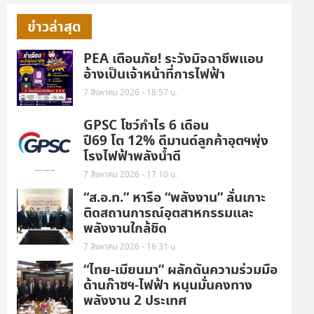
ข่าวล่าสุด
PEA เตือนภัย! ระวังมิจฉาชีพแอบ
อ้างเป็นเจ้าหน้าที่การไฟฟ้า
7 สิงหาคม 2026 - 18:57 น.
GPSC โชว์กำไร 6 เดือน
ปี69 โต 12% ดีมานด์ลูกค้าอุตฯพุ่ง
โรงไฟฟ้าพลังน้ำดี
7 สิงหาคม 2026 - 17:10 น.
“ส.อ.ท.” หารือ “พลังงาน” ลั่นเกาะ
ติดสถานการณ์อุตสาหกรรมและ
พลังงานใกล้ชิด
7 สิงหาคม 2026 - 16:31 น.
“ไทย-เมียนมา” ผลักดันความร่วมมือ
ด้านก๊าซฯ-ไฟฟ้า หนุนมั่นคงทาง
พลังงาน 2 ประเทศ