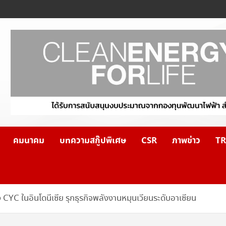
คมนาคม
บทความสกู๊ปพิเศษ
CSR
ภาพข่าว
TR
YC ในอินโดนีเซีย รุกธุรกิจพลังงานหมุนเวียนระดับอาเซียน