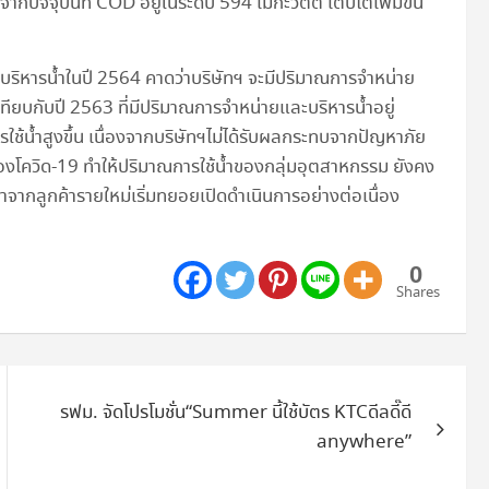
ากปัจจุบันที่ COD อยู่ในระดับ 594 เมกะวัตต์ เติบโตเพิ่มขึ้น
บริหารน้ำในปี 2564 คาดว่าบริษัทฯ จะมีปริมาณการจำหน่าย
เทียบกับปี 2563 ที่มีปริมาณการจำหน่ายและบริหารน้ำอยู่
ใช้น้ำสูงขึ้น เนื่องจากบริษัทฯไม่ได้รับผลกระทบจากปัญหาภัย
ควิด-19 ทำให้ปริมาณการใช้น้ำของกลุ่มอุตสาหกรรม ยังคง
ำจากลูกค้ารายใหม่เริ่มทยอยเปิดดำเนินการอย่างต่อเนื่อง
0
Shares
รฟม. จัดโปรโมชั่น“Summer นี้ใช้บัตร KTCดีลดี๊ดี
anywhere”