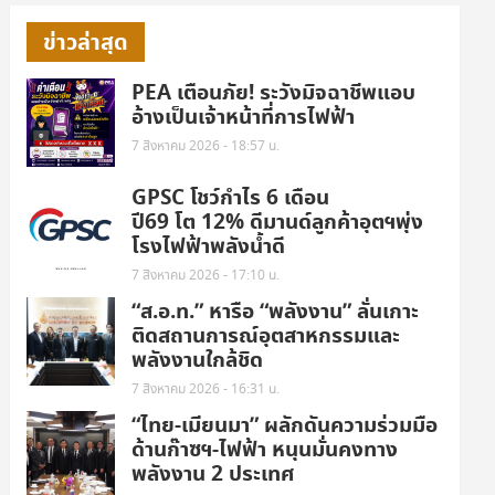
ข่าวล่าสุด
PEA เตือนภัย! ระวังมิจฉาชีพแอบ
อ้างเป็นเจ้าหน้าที่การไฟฟ้า
7 สิงหาคม 2026 - 18:57 น.
GPSC โชว์กำไร 6 เดือน
ปี69 โต 12% ดีมานด์ลูกค้าอุตฯพุ่ง
โรงไฟฟ้าพลังน้ำดี
7 สิงหาคม 2026 - 17:10 น.
“ส.อ.ท.” หารือ “พลังงาน” ลั่นเกาะ
ติดสถานการณ์อุตสาหกรรมและ
พลังงานใกล้ชิด
7 สิงหาคม 2026 - 16:31 น.
“ไทย-เมียนมา” ผลักดันความร่วมมือ
ด้านก๊าซฯ-ไฟฟ้า หนุนมั่นคงทาง
พลังงาน 2 ประเทศ