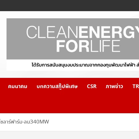
คมนาคม
บทความสกู๊ปพิเศษ
CSR
ภาพข่าว
TR
รโซลาร์ฟาร์ม-ลม340MW