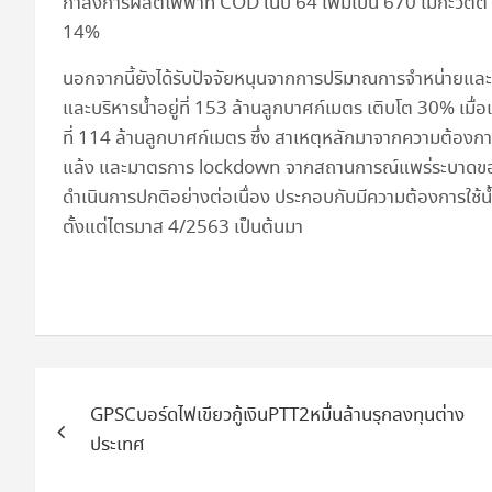
กำลังการผลิตไฟฟ้าที่ COD ในปี 64 เพิ่มเป็น 670 เมกะวัตต์ จ
14%
นอกจากนี้ยังได้รับปัจจัยหนุนจากการปริมาณการจำหน่ายและ
และบริหารน้ำอยู่ที่ 153 ล้านลูกบาศก์เมตร เติบโต 30% เมื่อ
ที่ 114 ล้านลูกบาศก์เมตร ซึ่ง สาเหตุหลักมาจากความต้องการ
แล้ง และมาตรการ lockdown จากสถานการณ์แพร่ระบาดของโ
ดำเนินการปกติอย่างต่อเนื่อง ประกอบกับมีความต้องการใช้น้
ตั้งแต่ไตรมาส 4/2563 เป็นต้นมา
แนะแนว
GPSCบอร์ดไฟเขียวกู้เงินPTT2หมื่นล้านรุกลงทุนต่าง
เรื่อง
ประเทศ