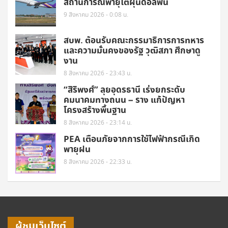
สถานการณ์พายุไต้ฝุ่นดอลฟิน
9 สิงหาคม 2026 - 0:08 น.
สบพ. ต้อนรับคณะกรรมาธิการการทหาร
และความมั่นคงของรัฐ วุฒิสภา ศึกษาดู
งาน
8 สิงหาคม 2026 - 23:43 น.
“สิริพงศ์” ลุยอุดรธานี เร่งยกระดับ
คมนาคมทางถนน – ราง แก้ปัญหา
โครงสร้างพื้นฐาน
8 สิงหาคม 2026 - 23:14 น.
PEA เตือนภัยจากการใช้ไฟฟ้ากรณีเกิด
พายุฝน
8 สิงหาคม 2026 - 22:33 น.
ผู้ชมเว็บไซต์