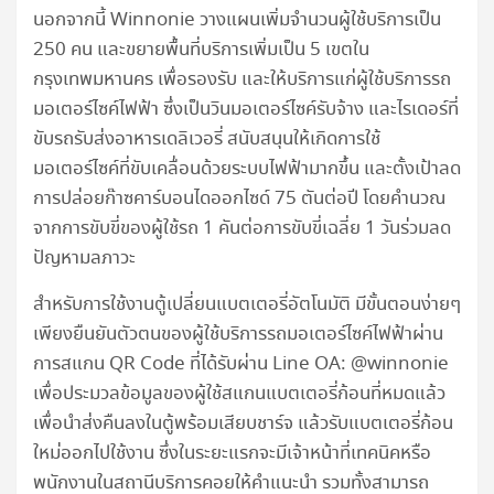
นอกจากนี้ Winnonie วางแผนเพิ่มจำนวนผู้ใช้บริการเป็น
250 คน และขยายพื้นที่บริการเพิ่มเป็น 5 เขตใน
กรุงเทพมหานคร เพื่อรองรับ และให้บริการแก่ผู้ใช้บริการรถ
มอเตอร์ไซค์ไฟฟ้า ซึ่งเป็นวินมอเตอร์ไซค์รับจ้าง และไรเดอร์ที่
ขับรถรับส่งอาหารเดลิเวอรี่ สนับสนุนให้เกิดการใช้
มอเตอร์ไซค์ที่ขับเคลื่อนด้วยระบบไฟฟ้ามากขึ้น และตั้งเป้าลด
การปล่อยก๊าซคาร์บอนไดออกไซด์ 75 ตันต่อปี โดยคำนวณ
จากการขับขี่ของผู้ใช้รถ 1 คันต่อการขับขี่เฉลี่ย 1 วันร่วมลด
ปัญหามลภาวะ
สำหรับการใช้งานตู้เปลี่ยนแบตเตอรี่อัตโนมัติ มีขั้นตอนง่ายๆ
เพียงยืนยันตัวตนของผู้ใช้บริการรถมอเตอร์ไซค์ไฟฟ้าผ่าน
การสแกน QR Code ที่ได้รับผ่าน Line OA: @winnonie
เพื่อประมวลข้อมูลของผู้ใช้สแกนแบตเตอรี่ก้อนที่หมดแล้ว
เพื่อนำส่งคืนลงในตู้พร้อมเสียบชาร์จ แล้วรับแบตเตอรี่ก้อน
ใหม่ออกไปใช้งาน ซึ่งในระยะแรกจะมีเจ้าหน้าที่เทคนิคหรือ
พนักงานในสถานีบริการคอยให้คำแนะนำ รวมทั้งสามารถ