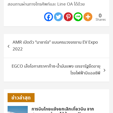
สอบถามผ่านทางโทรศัพท์และ Line OA ได้ด้วย
0
Shares
แนะแนว
AMR เปิดตัว “มาชาร์จ” แบบครบวงจรงาน EV Expo
เรื่อง
2022
EGCO เล็งโอกาสราคาก๊าซ-น้ำมันแพง เจรจารัฐยืดอายุ
โรงไฟฟ้าบีแอลซีพี
ข่าวล่าสุด
การบินไทยแจ้งยกเลิกเที่ยวบิน จาก