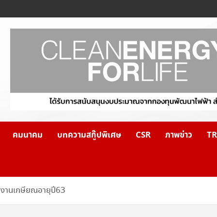
คมนาคม
บทความสกู๊ปพิเศษ
CSR
ภาพข่าว
TR
ักงานเกษียณอายุปี63