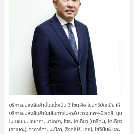
บริการขนส่งสินค้านั้นแบ่งเป็น 3 โซน คือ โซนทวีปเอเชีย ให้
บริการขนส่งสินค้าในเส้นทางไป-กลับ กรุงเทพฯ-นิวเดลี, มุม
ไบ,เจนไน, โอซากา, นาโกยา, โซล, โตเกียว (นาริตะ), โตเกียว
(ฮาเนดะ), จาการ์ตา, มะนิลา, สิงคโปร์, ไทเป, โฮจิมินห์ และ