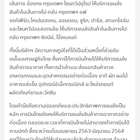
เส้นทาง ฮ่องกง-กรุงเทพฯ โซนทวีปยุโรป ให้บริการขนส่ง
สินค้าในเส้นทางไป-กลับ กรุงเทพฯ-แฟ
รงก์เฟิร์ต,โคเปนเฮเกน, ลอนดอน, ซูริก, ปารีส, สตอกโฮล์ม
และโซนทวีปออสเตรเลีย ให้บริการขนส่งสินค้าในเส้นทางไป-
กลับ กรุงเทพฯ-ซิดนีย์, โอ๊คแลนด์
ทั้งนี้บริษัทฯ มีความภาคภูมิใจที่ได้เป็นส่วนหนึ่งที่ช่วยขับ
เคลื่อนเศรษฐกิจไทย ซึ่งคาร์โก้การบินไทยได้ให้บริการขนส่ง
สินค้าทางอากาศ ทั้งการนำเข้าและส่งออกสินค้าภาค
เกษตรกรรมและอุตสาหกรรมอย่างต่อเนื่อง อาทิ ผัก ผลไม้
อาหารแช่แข็ง อุปกรณ์อิเล็กทรอนิกส์ อะไหล่รถยนต์
ผลิตภัณฑ์ยาและวัคซีน
โดยคำนึงถึงความปลอดภัยและประสิทธิภาพการขนส่งเป็น
หลัก การบินไทยยังคงให้บริการขนส่งสินค้าทางอากาศอย่าง
ต่อเนื่อง ตลอดระยะเวลาที่การบินไทยไม่สามารถทำการบินได้
ตามปกติ ซึ่งระหว่างเดือนเมษายน 2563-มิถุนายน 2564
คาร์โก้การบินไทยได้ให้บริการขนส่งสินค้าทางอากาศ จำนวน