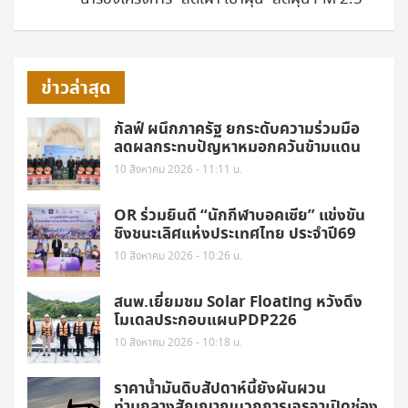
ข่าวล่าสุด
กัลฟ์ ผนึกภาครัฐ ยกระดับความร่วมมือ
ลดผลกระทบปัญหาหมอกควันข้ามแดน
10 สิงหาคม 2026 - 11:11 น.
OR ร่วมยินดี “นักกีฬาบอคเซีย” แข่งขัน
ชิงชนะเลิศแห่งประเทศไทย ประจำปี69
10 สิงหาคม 2026 - 10:26 น.
สนพ.เยี่ยมชม Solar Floating หวังดึง
โมเดลประกอบแผนPDP226
10 สิงหาคม 2026 - 10:18 น.
ราคาน้ำมันดิบสัปดาห์นี้ยังผันผวน
ท่ามกลางสัญญาณบวกการเจรจาเปิดช่อง