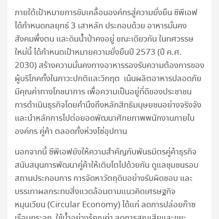
ภายใต้เป้าหมายการขับเคลื่อนองค์กรสู่ความยั่งยืน ซีพีเอฟ
ได้กำหนดกลยุทธ์ 3 เสาหลัก ประกอบด้วย อาหารมั่นคง
สังคมพึ่งตน และดินน้ำป่าคงอยู่ ขณะเดียวกัน ในทศวรรษ
ใหม่นี้ ได้กำหนดเป้าหมายความยั่งยืนปี 2573 (ปี ค.ศ.
2030) สร้างความมั่นคงทางอาหารรองรับความต้องการของ
ผู้บริโภคทั้งในภาวะปกติและวิกฤต เน้นผลิตอาหารปลอดภัย
มีคุณค่าทางโภชนาการ เพื่อความเป็นอยู่ที่ดีของประชาชน
การดำเนินธุรกิจโดยคำนึงถึงหลักสิทธิมนุษยชนอย่างจริงจัง
และนำหลักการไปต่อยอดพัฒนาศักยภาพพนักงานภายใน
องค์กร คู่ค้า ตลอดทั้งห่วงโซ่อุปทาน
นอกจากนี้ ซีพีเอฟยังให้ความสำคัญกับพันธมิตรคู่ค้าธุรกิจ
สนับสนุนการพัฒนาคู่ค้าให้เติบโตไปด้วยกัน ดูแลชุมชนรอบ
สถานประกอบการ การจัดหาวัตถุดิบอย่างรับผิดชอบ และ
บรรเทาผลกระทบสิ่งแวดล้อมตามแนวคิดเศรษฐกิจ
หมุนเวียน (Circular Economy) ได้แก่ ลดการปล่อยก๊าซ
เรือนกระจก ใช้น้ำอย่างรู้คุณค่า ลดการสูญเสียและขยะ