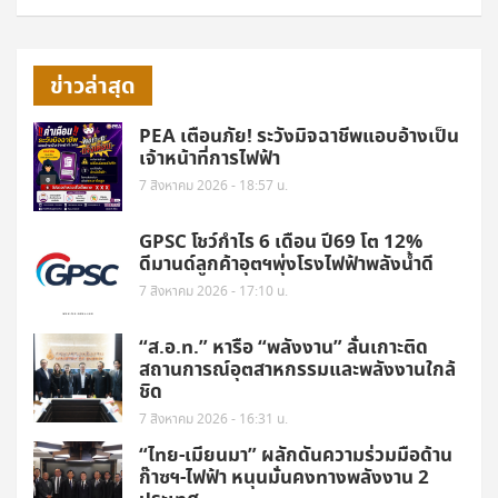
ข่าวล่าสุด
PEA เตือนภัย! ระวังมิจฉาชีพแอบอ้างเป็น
เจ้าหน้าที่การไฟฟ้า
7 สิงหาคม 2026 - 18:57 น.
GPSC โชว์กำไร 6 เดือน ปี69 โต 12%
ดีมานด์ลูกค้าอุตฯพุ่งโรงไฟฟ้าพลังน้ำดี
7 สิงหาคม 2026 - 17:10 น.
“ส.อ.ท.” หารือ “พลังงาน” ลั่นเกาะติด
สถานการณ์อุตสาหกรรมและพลังงานใกล้
ชิด
7 สิงหาคม 2026 - 16:31 น.
“ไทย-เมียนมา” ผลักดันความร่วมมือด้าน
ก๊าซฯ-ไฟฟ้า หนุนมั่นคงทางพลังงาน 2