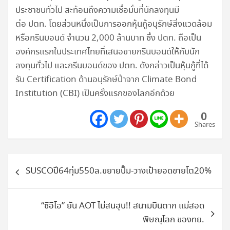
ประชาชนทั่วไป สะท้อนถึงความเชื่อมั่นที่นักลงทุนมี
ต่อ ปตท. โดยส่วนหนึ่งเป็นการออกหุ้นกู้อนุรักษ์สิ่งแวดล้อม
หรือกรีนบอนด์ จำนวน 2,000 ล้านบาท ซึ่ง ปตท. ถือเป็น
องค์กรแรกในประเทศไทยที่เสนอขายกรีนบอนด์ให้กับนัก
ลงทุนทั่วไป และกรีนบอนด์ของ ปตท. ดังกล่าวเป็นหุ้นกู้ที่ได้
รับ Certification ด้านอนุรักษ์ป่าจาก Climate Bond
Institution (CBI) เป็นครั้งแรกของโลกอีกด้วย
0
Shares
แนะแนว
SUSCOปี64ทุ่ม550ล.ขยายปั๊ม-วางเป้ายอดขายโต20%
เรื่อง
“ซีอีโอ” ยัน AOT ไม่สนฮุบ!! สนามบินตาก แม่สอด
พิษณุโลก ของทย.