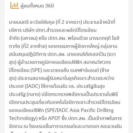
ผู้ชมทั้งหมด 360
นายมนตรี ลาวัลย์ชัยกุล (ที่ 2 จากขวา) ประธานเจ้าหน้าที่
บริหาร บริษัท ปตท.สำรวจและผลิตปิโตรเลียม
จำกัด (มหาชน) หรือ ปตท.สผ. พร้อมด้วย นางนาถฤดี โฆสิ
ตาภัย (ที่2 จากซ้าย) รองกรรมการผู้จัดการใหญ่ กลุ่มงาน
สนับสนุนปฏิบัติการ ปตท.สผ. นายเฮนริคัสเฮอร์วิน (ขวา
สุด) ผู้อำนวยการภูมิภาคเอเชียแปซิฟิก สมาคมวิศวกร
ปิโตรเลียม (SPE) และนายเจสัน แมคฟาร์แลนด์ (ซ้าย
สุด) ประธานสมาคมผู้รับเหมาในธุรกิจเจาะสำรวจระหว่าง
ประเทศ (IADC) ให้การต้อนรับ ดร. ประเสริฐสินสุข
ประเสริฐ (กลาง) ปลัดกระทรวงพลังงานเป็นประธานในพิธี
เปิดงานประชุมเกี่ยวกับเทคโนโลยีการเจาะสำรวจปิโตรเลียม
ของเอเชียแปซิฟิก (SPE/IADC Asia Pacific Drilling
Technology) หรือ APDT ซึ่ง ปตท.สผ. เป็นเจ้าภาพในการ
จัดงาน ณ โรงแรมเซ็นทาราแกรนด์และบางกอก คอนเวนชัน