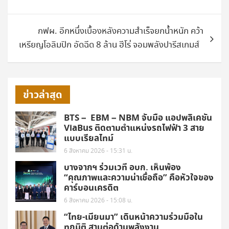
กฟผ. อีกหนึ่งเบื้องหลังความสำเร็จยกน้ำหนัก คว้า
เหรียญโอลิมปิก อัดฉีด 8 ล้าน ฮีโร่ จอมพลังปารีสเกมส์
ข่าวล่าสุด
BTS – EBM – NBM จับมือ แอปพลิเคชัน
ViaBus ติดตามตำแหน่งรถไฟฟ้า 3 สาย
แบบเรียลไทม์
6 สิงหาคม 2026 - 15:31 น.
บางจากฯ ร่วมเวที อบก. เห็นพ้อง
“คุณภาพและความน่าเชื่อถือ” คือหัวใจของ
คาร์บอนเครดิต
6 สิงหาคม 2026 - 15:08 น.
“ไทย-เมียนมา” เดินหน้าความร่วมมือใน
ทุกมิติ สานต่อด้านพลังงาน