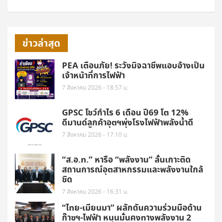
ข่าวล่าสุด
PEA เตือนภัย! ระวังมิจฉาชีพแอบอ้างเป็น
เจ้าหน้าที่การไฟฟ้า
7 สิงหาคม 2026 - 18:57 น.
GPSC โชว์กำไร 6 เดือน ปี69 โต 12%
ดีมานด์ลูกค้าอุตฯพุ่งโรงไฟฟ้าพลังน้ำดี
7 สิงหาคม 2026 - 17:10 น.
“ส.อ.ท.” หารือ “พลังงาน” ลั่นเกาะติด
สถานการณ์อุตสาหกรรมและพลังงานใกล้
ชิด
7 สิงหาคม 2026 - 16:31 น.
“ไทย-เมียนมา” ผลักดันความร่วมมือด้าน
ก๊าซฯ-ไฟฟ้า หนุนมั่นคงทางพลังงาน 2