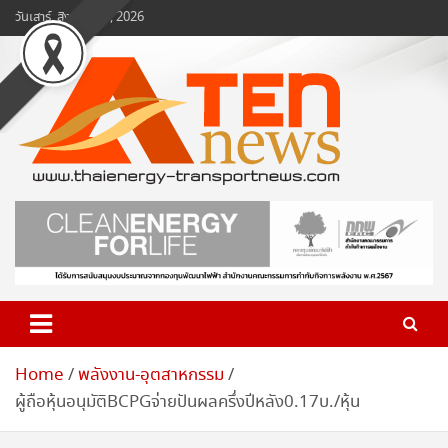
Skip
วันเสาร์, สิงหาคม 8, 2026
to
content
www.ten-news.com
ข่าวพลังงานและคมนาคม
Home
พลังงาน-อุตสาหกรรม
ผู้ถือหุ้นอนุมัติBCPGจ่ายปันผลครึ่งปีหลัง0.17บ./หุ้น