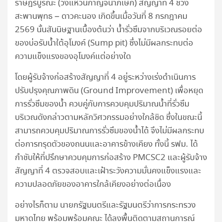
ราษฎร์บูรณะ (วงแหวนกาญจนาภิเษก) สัญญาที่ 4 ช่วง
สะพานพุทธ – ดาวคะนอง เกิดขึ้นเมื่อวันที่ 8 กรกฎาคม
2569 นั้นสันนิษฐานเบื้องต้นว่า น้ำรั่วซึมจากบริเวณรอยต่อ
ของบ่อรับน้ำใต้อุโมงค์ (Sump pit) ซึ่งไม่มีผลกระทบต่อ
ความแข็งแรงของอุโมงค์แต่อย่างใด
โดยผู้รับจ้างก่อสร้างสัญญาที่ 4 อยู่ระหว่างเร่งดำเนินการ
ปรับปรุงคุณภาพดิน (Ground Improvement) เพื่อหยุด
การรั่วซึมของน้ำ ควบคู่กับการควบคุมปริมาณน้ำที่รั่วซึม
บริเวณดังกล่าวตามหลักวิศวกรรมอย่างใกล้ชิด ซึ่งในขณะนี้
สามารถควบคุมปริมาณการรั่วซึมของน้ำได้ จึงไม่มีผลกระทบ
ต่อการทรุดตัวของถนนและอาคารข้างเคียง ทั้งนี้ รฟม. ได้
กำชับให้ที่ปรึกษาควบคุมการก่อสร้าง PMCSC2 และผู้รับจ้าง
สัญญาที่ 4 ตรวจสอบและเฝ้าระวังความมั่นคงแข็งแรงและ
ความปลอดภัยของอาคารใกล้เคียงอย่างต่อเนื่อง
อย่างไรก็ตาม นายกรัฐมนตรีและรัฐมนตรีว่าการกระทรวง
มหาดไทย พร้อมพร้อมคณะ ได้ลงพื้นติดตามสถานการณ์