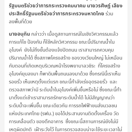
รัฐมนตรีช่วยว่าการกระทรวงคมนาคม นายวรศิษฎ์ เลียง
ประสิทธิ์รัฐมนตรีช่วยว่าการกระทรวงมหาดไทย
ร่วม
ลงพื้นที่ด้วย
นายอนุทิน
กล่าวว่า เมื่อดูสถานการณ์ในเชิงวิศวกรรมแล้ว
การแก้ไข ป้องกัน ก็ใช้หลักวิศวกรรม ขณะนี้ปริมาณน้ำใน
อุโมงค์ ยังไม่ถึงขั้นต้องแจ้งปิดถนน เราสามารถควบคุม
ปริมาณน้ำได้ ซึ่งสภาพโครงสร้าง ของวงเวียนใหญ่ ไม่เหมือน
กับตอนที่เกิดเหตุบริเวณหน้าโรงพยาบาลวชิระ ที่โครงสร้าง
อุโมงค์ยุบลงมา ก็พาดินพื้นถนนลงมาด้วย ซึ่งกรณีนี้เราเห็น
รอยรั่ว เห็นเหตุตั้งแต่แรก ขณะนี้กำลังเร่งอุดรอยรั่ว และ
ตรวจสภาพว่ามี ระดับน้ำในอุโมงค์เพิ่มขึ้นหรือไม่ ซึ่งขณะนี้ทำ
มาตั้งแต่เช้าเราสามารถรักษาระดับน้ำได้ ไม่มีสัญญาณว่า
ระดับน้ำจะเพิ่มขึ้น ขณะเดียวกัน การรถไฟฟ้าขนส่งมวลชน
แห่งประเทศไทย (รฟม.) ขอได้ประสานงานติดตั้งเครื่อง วัด
การเคลื่อนตัว ของตึกอาคาร ซึ่งขณะนี้สถานการณ์ยังไม่มี
เหตุผิดปกติ เฝ้าระวังไว้ ในการตรวจสอบน่าจะใช้ระยะเวลาไม่