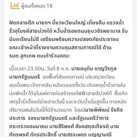
ผู้ชมทั้งหมด 18
ฟิตกลางดึก นายกฯ บึ่งวงเวียนใหญ่ เที่ยงคืน ตรวจน้ำ
รั่วอุโมงค์สายม่วงใต้ หวั่นซ้ำรอยถนนยุบวชิรพยาบาล รับ
มีบทเรียนไม่ดี เตรียมพร้อมความปลอดภัยประชาชน
ขณะเจ้าหน้าที่รายงานควบคุมสถานการณ์ได้ ด้าน
รมต.ลูกเทพ ตบเท้าร่วมคณะ
นายอนุทิน ชาญวีรกูล
เมื่อเวลา 23.00น. วันที่ 8 ก.ค.
นายกรัฐมนตรี
ลงพื้นที่สังเกตการณ์ บริเวณวงเวียน
สมเด็จพระเจ้าตากสิน หลังตลอดทั้งวัน เกิดเหตุน้ำรั่วภายใน
บ่อพักน้ำ ใต้อุโมงค์การก่อสร้างรถไฟฟ้าสายสีม่วงใต้ ซึ่งเกิด
เหตุน้ำรั่วตั้งแต่ช่วงสายวันนี้ และระดับน้ำเริ่มสูงขึ้น ภายหลัง
นายพิพัฒน์ รัชกิจ
ปริมาณฝนในวันนี้ที่มีจำนวนมาก โดยมี
ประการ รองนายกรัฐมนตรี และรัฐมนตรีว่าการ
กระทรวงคมนาคม นายสิริพงศ์ อังคสกุลเกียรติ นาย
ภัทรพงศ์ ภัทรประสิทธิ์ นายสรรเพชร บุญญามณี