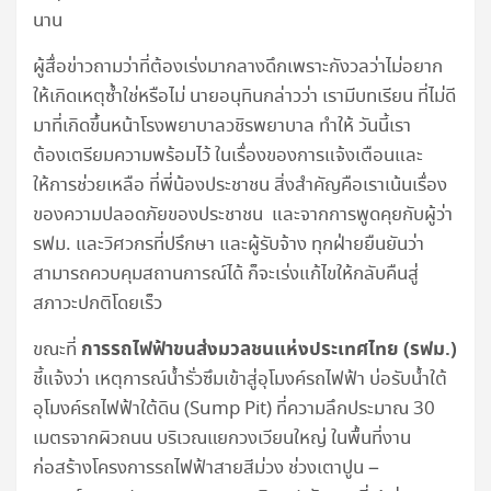
นาน
ผู้สื่อข่าวถามว่าที่ต้องเร่งมากลางดึกเพราะกังวลว่าไม่อยาก
ให้เกิดเหตุซ้ำใช่หรือไม่ นายอนุทินกล่าวว่า เรามีบทเรียน ที่ไม่ดี
มาที่เกิดขึ้นหน้าโรงพยาบาลวชิรพยาบาล ทำให้ วันนี้เรา
ต้องเตรียมความพร้อมไว้ ในเรื่องของการแจ้งเตือนและ
ให้การช่วยเหลือ ที่พี่น้องประชาชน สิ่งสำคัญคือเราเน้นเรื่อง
ของความปลอดภัยของประชาชน และจากการพูดคุยกับผู้ว่า
รฟม. และวิศวกรที่ปรึกษา และผู้รับจ้าง ทุกฝ่ายยืนยันว่า
สามารถควบคุมสถานการณ์ได้ ก็จะเร่งแก้ไขให้กลับคืนสู่
สภาวะปกติโดยเร็ว
การรถไฟฟ้าขนส่งมวลชนแห่งประเทศไทย (รฟม.)
ขณะที่
ชี้แจ้งว่า เหตุการณ์น้ำรั่วซึมเข้าสู่อุโมงค์รถไฟฟ้า บ่อรับน้ำใต้
อุโมงค์รถไฟฟ้าใต้ดิน (Sump Pit) ที่ความลึกประมาณ 30
เมตรจากผิวถนน บริเวณแยกวงเวียนใหญ่ ในพื้นที่งาน
ก่อสร้างโครงการรถไฟฟ้าสายสีม่วง ช่วงเตาปูน –