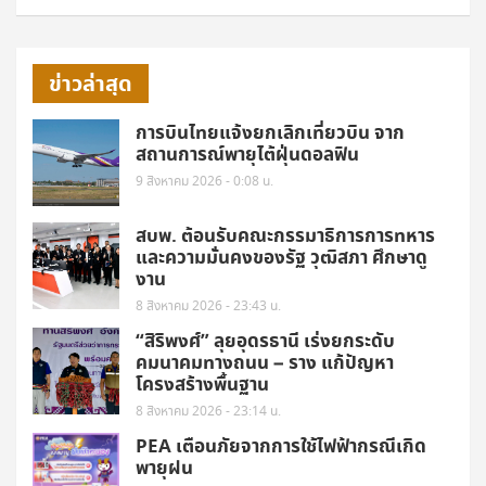
ข่าวล่าสุด
การบินไทยแจ้งยกเลิกเที่ยวบิน จาก
สถานการณ์พายุไต้ฝุ่นดอลฟิน
9 สิงหาคม 2026 - 0:08 น.
สบพ. ต้อนรับคณะกรรมาธิการการทหาร
และความมั่นคงของรัฐ วุฒิสภา ศึกษาดู
งาน
8 สิงหาคม 2026 - 23:43 น.
“สิริพงศ์” ลุยอุดรธานี เร่งยกระดับ
คมนาคมทางถนน – ราง แก้ปัญหา
โครงสร้างพื้นฐาน
8 สิงหาคม 2026 - 23:14 น.
PEA เตือนภัยจากการใช้ไฟฟ้ากรณีเกิด
พายุฝน