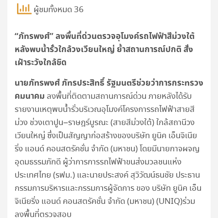
ผู้ชมทั้งหมด 36
“
ภัทรพงศ์” ลงพื้นที่ด่วนตรวจอุโมงค์รถไฟฟ้าสีม่วงใต้
หลังพบน้ำรั่วใกล้วงเวียนใหญ่ ย้ำสถานการณ์ปกติ สั่ง
เฝ้าระวังใกล้ชิด
นายภัทรพงศ์ ภัทรประสิทธิ์ รัฐมนตรีช่วยว่าการกระทรวง
คมนาคม
ลงพื้นที่ติดตามสถานการณ์ด่วน ภายหลังได้รับ
รายงานเหตุพบน้ำรั่วบริเวณอุโมงค์โครงการรถไฟฟ้าสายสี
ม่วง ช่วงเตาปูน–ราษฎร์บูรณะ (สายสีม่วงใต้) ใกล้สถานีวง
เวียนใหญ่ ซึ่งเป็นสัญญาก่อสร้างของบริษัท ยูนิค เอ็นจิเนีย
ริ่ง แอนด์ คอนสตรัคชั่น จำกัด (มหาชน) โดยมีนายกาจผจญ
อุดมธรรมภักดี ผู้ว่าการการรถไฟฟ้าขนส่งมวลชนแห่ง
ประเทศไทย (รฟม.) และนายประสงค์ สุวิวัฒน์ธนชัย ประธาน
กรรมการบริหารและกรรมการผู้จัดการ ของ บริษัท ยูนิค เอ็น
จิเนียริ่ง แอนด์ คอนสตรัคชั่น จำกัด (มหาชน) (UNIQ)ร่วม
ลงพื้นที่ตรวจสอบ