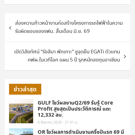
แนะแนว
ส่องความก้าวหน้างานก่อสร้างโครงการรถไฟฟ้าในความ
เรื่อง
รับผิดชอบของรฟม. สิ้นเดือน มิ.ย. 69
เปิดวิสัยทัศน์ “รังสิมา พักเกาะ” ชูจุดยืน EGATi ตัวแทน
กฟผ.ในเวทีโลก แผน 5 ปี รุกหนักลงทุนอาเซียน
ข่าวล่าสุด
GULF โชว์ผลงานQ2/69 รับรู้ Core
Profit สูงสุดเป็นประวัติการณ์ แตะ
12,332 ลบ.
6 สิงหาคม 2026 - 21:01 น.
OR โชว์ผลการดำเนินงานครึ่งปีแรก 69 มี