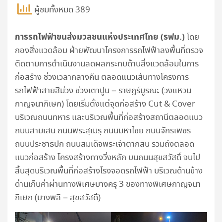
ผู้ชมทั้งหมด 389
การรถไฟฟ้าขนส่งมวลชนแห่งประเทศไทย (รฟม.)
โดย
กองสิ่งแวดล้อม ฝ่ายพัฒนาโครงการรถไฟฟ้าลงพื้นที่ตรวจ
ติดตามการดำเนินงานลดผลกระทบด้านสิ่งแวดล้อมในการ
ก่อสร้าง ช่วงเวลากลางคืน ตลอดแนวเส้นทางโครงการ
รถไฟฟ้าสายสีม่วง ช่วงเตาปูน – ราษฎร์บูรณะ (วงแหวน
กาญจนาภิเษก) โดยเริ่มตั้งแต่จุดก่อสร้าง Cut & Cover
บริเวณถนนทหาร และบริเวณพื้นที่ก่อสร้างสถานีตลอดแนว
ถนนสามเสน ถนนพระสุเมรุ ถนนมหาไชย ถนนจักรเพชร
ถนนประชาธิปก ถนนสมเด็จพระเจ้าตากสิน รวมถึงตลอด
แนวก่อสร้าง โครงสร้างทางวิ่งหลัก บนถนนสุขสวัสดิ์ จนไป
สิ้นสุดบริเวณพื้นที่ก่อสร้างโรงจอดรถไฟฟ้า บริเวณด้านข้าง
ด่านเก็บค่าผ่านทางพิเศษบางครุ 3 ของทางพิเศษกาญจนา
ภิเษก (บางพลี – สุขสวัสดิ์)