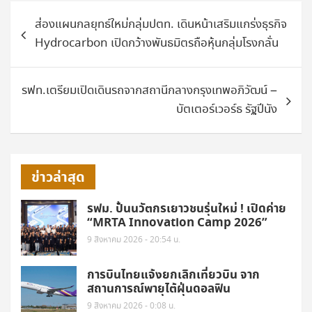
แนะแนว
ส่องแผนกลยุทธ์ใหม่กลุ่มปตท. เดินหน้าเสริมแกร่งธุรกิจ
เรื่อง
Hydrocarbon เปิดกว้างพันธมิตรถือหุ้นกลุ่มโรงกลั่น
รฟท.เตรียมเปิดเดินรถจากสถานีกลางกรุงเทพอภิวัฒน์ –
บัตเตอร์เวอร์ธ รัฐปีนัง
ข่าวล่าสุด
รฟม. ปั้นนวัตกรเยาวชนรุ่นใหม่ ! เปิดค่าย
“MRTA Innovation Camp 2026”
9 สิงหาคม 2026 - 20:54 น.
การบินไทยแจ้งยกเลิกเที่ยวบิน จาก
สถานการณ์พายุไต้ฝุ่นดอลฟิน
9 สิงหาคม 2026 - 0:08 น.