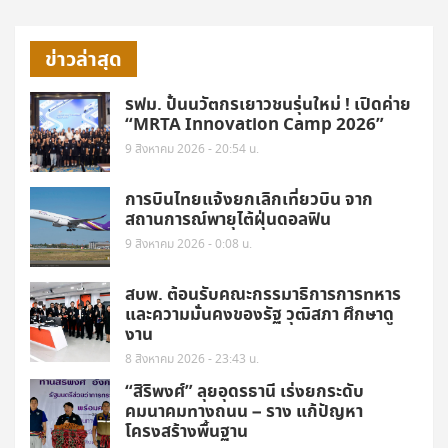
ข่าวล่าสุด
รฟม. ปั้นนวัตกรเยาวชนรุ่นใหม่ ! เปิดค่าย
“MRTA Innovation Camp 2026”
9 สิงหาคม 2026 - 20:54 น.
การบินไทยแจ้งยกเลิกเที่ยวบิน จาก
สถานการณ์พายุไต้ฝุ่นดอลฟิน
9 สิงหาคม 2026 - 0:08 น.
สบพ. ต้อนรับคณะกรรมาธิการการทหาร
และความมั่นคงของรัฐ วุฒิสภา ศึกษาดู
งาน
8 สิงหาคม 2026 - 23:43 น.
“สิริพงศ์” ลุยอุดรธานี เร่งยกระดับ
คมนาคมทางถนน – ราง แก้ปัญหา
โครงสร้างพื้นฐาน