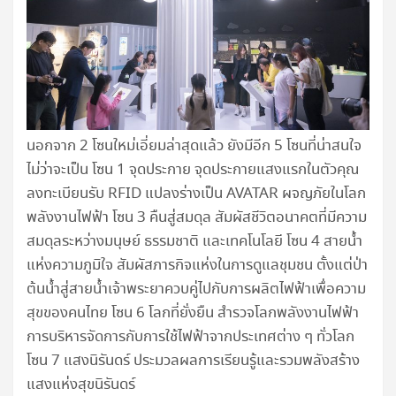
นอกจาก 2 โซนใหม่เอี่ยมล่าสุดแล้ว ยังมีอีก 5 โซนที่น่าสนใจ
ไม่ว่าจะเป็น โซน 1 จุดประกาย จุดประกายแสงแรกในตัวคุณ
ลงทะเบียนรับ RFID แปลงร่างเป็น AVATAR ผจญภัยในโลก
พลังงานไฟฟ้า โซน 3 คืนสู่สมดุล สัมผัสชีวิตอนาคตที่มีความ
สมดุลระหว่างมนุษย์ ธรรมชาติ และเทคโนโลยี โซน 4 สายน้ำ
แห่งความภูมิใจ สัมผัสภารกิจแห่งในการดูแลชุมชน ตั้งแต่ป่า
ต้นน้ำสู่สายน้ำเจ้าพระยาควบคู่ไปกับการผลิตไฟฟ้าเพื่อความ
สุขของคนไทย โซน 6 โลกที่ยั่งยืน สำรวจโลกพลังงานไฟฟ้า
การบริหารจัดการกับการใช้ไฟฟ้าจากประเทศต่าง ๆ ทั่วโลก
โซน 7 แสงนิรันดร์ ประมวลผลการเรียนรู้และรวมพลังสร้าง
แสงแห่งสุขนิรันดร์