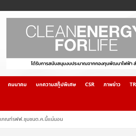
คมนาคม
บทความสกู๊ปพิเศษ
CSR
ภาพข่าว
TR
กเกณฑ์รฟฟ.ชุมชนต.ค.นี้แน่นอน