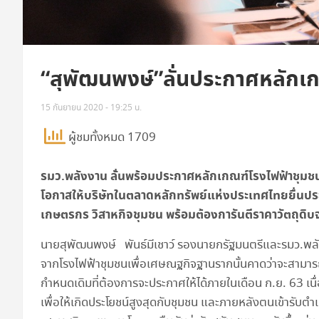
“สุพัฒนพงษ์”ลั่นประกาศหลักเ
15 กันยายน 2020 - 19:25 น.
ผู้ชมทั้งหมด 1709
รมว.พลังงาน ลั่นพร้อมประกาศหลักเกณฑ์โรงไฟฟ้าชุมชนใ
โอกาสให้บริษัทในตลาดหลักทรัพย์แห่งประเทศไทยยื่นประม
เกษตรกร วิสาหกิจชุมชน พร้อมต้องการันตีราคาวัตถุดิ
นายสุพัฒนพงษ์ พันธ์มีเชาว์ รองนายกรัฐมนตรีและรมว.พลัง
จากโรงไฟฟ้าชุมชนเพื่อเศษณฐกิจฐานรากนั้นคาดว่าจะสามารถป
กำหนดเดิมที่ต้องการจะประกาศให้ได้ภายในเดือน ก.ย. 63 
เพื่อให้เกิดประโยชน์สูงสุดกับชุมชน และภายหลังตนเข้ารับ