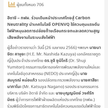
ผู้ชมทั้งหมด 706
ฮิตาชิ – กฟผ. ร่วมเดินหน้าประเทศไทยสู่
Carbon
Neutrality
นำเทคโนโลยี
OPENVQ
ใช้ควบคุมแรงดัน
ไฟฟ้าหนุนลดการปล่อยก๊าซเรือนกระจกและลดความสูญ
เสียพลังงานในระบบส่งไฟฟ้า
นายนา
ผู้สื่อข่าวรายงานว่า วันนี้ (26 เมษายน 2566) ฯพณฯ
ชิดะ คาซูยะ
(H.E. Mr. Nashida Kazuya) เอกอัครราชทูต
ดร.ชูจิ ยูมิโทริ
ญี่ปุ่นประจำประเทศไทย
(Dr. Shuji
Yumitori) กรรมการบริหารองค์การพัฒนาพลังงานใหม่และ
นาย
เทคโนโลยีอุตสาหกรรม (NEDO) ประเทศญี่ปุ่น
สมบูรณ์ หน่อแก้ว
นายคาสึยะ
รองปลัดกระทรวงพลังงาน
นากาโนะ
(Mr. Katsuya Nagano) รองประธานกรรมการ
นายบุญญนิตย์ วงศ์รัก
บริหาร บริษัท ฮิตาชิ จำกัด และ
มิตร
ผู้ว่าการการไฟฟ้าฝ่ายผลิตแห่งประเทศไทย (กฟผ.)
ร่วมพิธีเปิดโครงการสาธิตเทคโนโลยีควบคุมแรงดันไฟฟ้าโดย