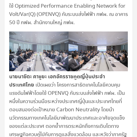
ใช้ Optimized Performance Enabling Network for
Volt/Var(Q) (OPENVQ) กับระบบส่งไฟฟ้า กฟผ. ณ อาคาร
50 ปี กฟผ. สำนักงานใหญ่ กฟผ.
นายนาชิดะ คาซูยะ เอกอัครราชทูตญี่ปุ่นประจำ
ประเทศไทย
เปิดเผยว่า โครงการสาธิตเทคโนโลยีควบคุม
แรงดันไฟฟ้าโดยใช้ OPENVQ กับระบบส่งไฟฟ้า กฟผ. เป็น
หนึ่งในความร่วมมือระหว่างประเทศญี่ปุ่นและประเทศไทยที่
ตอบสนองต่อเป้าหมาย Carbon Neutrality โดยนำ
นวัตกรรมทางเทคโนโลยีมาพัฒนาประเทศและอาศัยจุดแข็ง
ของแต่ละประเทศ ตอกย้ำการตระหนักถึงการเติบโตทาง
เศรษฐกิจควบคู่ไปกับการดูแลสิ่งแวดล้อม และหวังว่าภาครัฐ