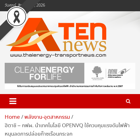
Skip
วันศุกร์, สิงหาคม 7, 2026
to
content
www.ten-news.com
ข่าวพลังงานและคมนาคม
Home
พลังงาน-อุตสาหกรรม
ฮิตาชิ – กฟผ. นำเทคโนโลยี OPENVQ ใช้ควบคุมแรงดันไฟฟ้า
หนุนลดการปล่อยก๊าซเรือนกระจก