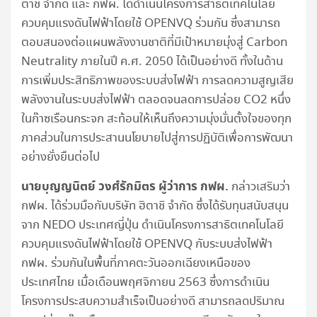
ตาชิ จำกัด และ กฟผ. ได้ดำเนินโครงการสาธิตเทคโนโลยี
ควบคุมแรงดันไฟฟ้าโดยใช้ OPENVQ ร่วมกัน ซึ่งสามารถ
ตอบสนองต่อแผนพลังงานชาติที่มีเป้าหมายมุ่งสู่ Carbon
Neutrality ภายในปี ค.ศ. 2050 ได้เป็นอย่างดี ทั้งในด้าน
การเพิ่มประสิทธิภาพของระบบส่งไฟฟ้า การลดความสูญเสีย
พลังงานในระบบส่งไฟฟ้า ตลอดจนลดการปล่อย CO2 หนึ่ง
ในก๊าซเรือนกระจก สะท้อนให้เห็นถึงความมุ่งมั่นตั้งใจของทุก
ภาคส่วนในการประสานนโยบายไปสู่การปฏิบัติเพื่อการพัฒนา
อย่างยั่งยืนต่อไป
นายบุญญนิตย์ วงศ์รักมิตร ผู้ว่าการ กฟผ.
กล่าวเสริมว่า
กฟผ. ได้ร่วมมือกับบริษัท ฮิตาชิ จำกัด ซึ่งได้รับทุนสนับสนุน
จาก NEDO ประเทศญี่ปุ่น ดำเนินโครงการสาธิตเทคโนโลยี
ควบคุมแรงดันไฟฟ้าโดยใช้ OPENVQ กับระบบส่งไฟฟ้า
กฟผ. ร่วมกันในพื้นที่ภาคตะวันออกเฉียงเหนือของ
ประเทศไทย เมื่อเดือนพฤศจิกายน 2563 ซึ่งการดำเนิน
โครงการประสบความสำเร็จเป็นอย่างดี สามารถลดปริมาณ