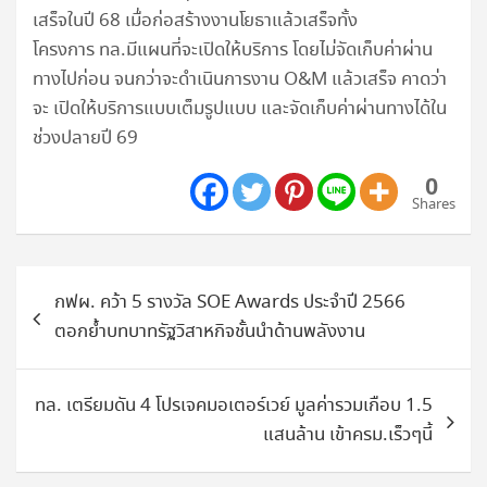
เสร็จในปี 68 เมื่อก่อสร้างงานโยธาแล้วเสร็จทั้ง
โครงการ ทล.มีแผนที่จะเปิดให้บริการ โดยไม่จัดเก็บค่าผ่าน
ทางไปก่อน จนกว่าจะดำเนินการงาน O&M แล้วเสร็จ คาดว่า
จะ เปิดให้บริการแบบเต็มรูปแบบ และจัดเก็บค่าผ่านทางได้ใน
ช่วงปลายปี 69
0
Shares
แนะแนว
กฟผ. คว้า 5 รางวัล SOE Awards ประจำปี 2566
เรื่อง
ตอกย้ำบทบาทรัฐวิสาหกิจชั้นนำด้านพลังงาน
ทล. เตรียมดัน 4 โปรเจคมอเตอร์เวย์ มูลค่ารวมเกือบ 1.5
แสนล้าน เข้าครม.เร็วๆนี้