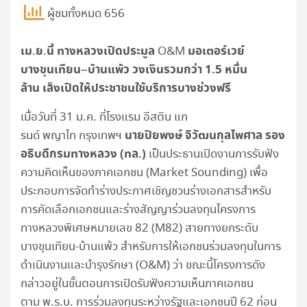
ผู้ชมทั้งหมด 656
เม
ย
นี้
ทางหลวงเปิดประมูล
มอเตอร์เวย์
.
.
O&M
บางขุนเทียน
บ้านแพ้ว
วงเงินรวมกว่า 1.5 หมื่น
–
ล้าน
เล็งเปิดให้ประชาชนใช้บริการบางช่วงฟรี
เมื่อวันที่ 31 ม.ค. ที่โรงแรม อีสติน แก
นายปิยพงษ์ จิวัฒนกุลไพศาล รอง
รนด์ พญาไท กรุงเทพฯ
อธิบดีกรมทางหลวง (ทล.)
เป็นประธานเปิดงานการรับฟัง
ความคิดเห็นของภาคเอกชน (Market Sounding) เพื่อ
ประกอบการจัดทำร่างประกาศเชิญชวนร่างเอกสารสำหรับ
การคัดเลือกเอกชนและร่างสัญญาร่วมลงทุนโครงการ
ทางหลวงพิเศษหมายเลข 82 (M82) สายทางยกระดับ
บางขุนเทียน-บ้านแพ้ว สำหรับการให้เอกชนร่วมลงทุนในการ
ดำเนินงานและบำรุงรักษา (O&M) ว่า ขณะนี้โครงการดัง
กล่าวอยู่ในขั้นตอนการเปิดรับฟังความเห็นภาคเอกชน
ตาม พ.ร.บ. การร่วมลงทุนระหว่างรัฐและเอกชนปี 62 ก่อน