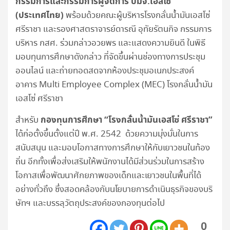
กรรมการและกรรมการผู้จัดการ บมจ.เอสโซ่
(ประเทศไทย)
พร้อมด้วยคณะผู้บริหารโรงกลั่นน้ำมันเอสโซ่
ศรีราชา และรองศาสตราจารย์ดารณี อุทัยรัตนกิจ กรรมการ
บริหาร กสศ. ร่วมกล่าวอวยพร และแสดงความยินดี ในพิธี
มอบทุนการศึกษาดังกล่าว ที่จัดขึ้นผ่านช่องทางการประชุม
ออนไลน์ และถ่ายทอดสดจากห้องประชุมอเนกประสงค์
อาคาร Multi Employee Complex (MEC) โรงกลั่นน้ำมัน
เอสโซ่ ศรีราชา
กองทุนการศึกษา “โรงกลั่นน้ำมันเอสโซ่ ศรีราชา”
สำหรับ
ได้ก่อตั้งขึ้นตั้งแต่ปี พ.ศ. 2542 ด้วยความมุ่งมั่นในการ
สนับสนุน และมอบโอกาสทางการศึกษาให้กับเยาวชนในท้อง
ถิ่น อีกทั้งเพื่อส่งเสริมให้พนักงานได้มีส่วนร่วมในการสร้าง
โอกาสเพื่อพัฒนาศักยภาพของเด็กและเยาวชนในพื้นที่ได้
อย่างทั่วถึง ซึ่งสอดคล้องกับนโยบายการดำเนินธุรกิจของบริ
ษัทฯ และบรรลุวัตถุประสงค์ของกองทุนต่อไป
0