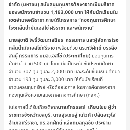
จำกัด (มหาชน)
สนับสนุนทุนการศึกษาจากเงินบริจาค
ของพนักงานจำนวน
1,193,000 บาท ให้กับนักเรียนใน
เขตอำเภอศรีราชา ภายใต้โครงการ “กองทุนการศึกษา
โรงกลั่นน้ำมันเอสโซ่ ศรีราชา และพนักงาน”
นายสุชาติ โพธิ์วัฒนะเสถียร กรรมการ และผู้จัดการโรง
กลั่นน้ำมันเอสโซ่ศรีราชา
ดร.ทวีศักดิ์ บรรลือ
พร้อมด้วย
สินธุ์ กรรมการ บมจ.เอสโซ่ (ประเทศไทย)
มอบทุนการ
ศึกษาจำนวน 500 ทุน โดยแบ่งเป็นระดับชั้นประถมศึกษา
จำนวน 307 ทุน ทุนละ 2,000 บาท และระดับชั้นมัธยมศึกษา
จำนวน 193 ทุน ทุนละ 3,000 บาท ให้กับนักเรียนที่
ขาดแคลนทุนทรัพย์ หรือด้อยโอกาส โดยการคัดกรองจาก
กองทุนเพื่อความเสมอภาคทางการศึกษา (กสศ.)
นายภัครธรณ์ เทียนไชย ผู้ว่า
ในโอกาสนี้ได้รับเกียรติจาก
ราชการจังหวัดชลบุรี, นายสุรเชษฐ์ แก้วคำ ปลัดอาวุโส
อำเภอศรีราชา, ดร.อดิศักดิ์ แจ้งกมลกุลชัย ประธาน