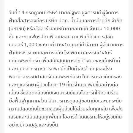
วันที่ 14 กรกฎาคม 2564 นายณัฐพล ชูจิตารมย์ ผู้จัดการ
ฝ่ายสื่อสารองค์กร บริษัท ปตท. น้ำมันและการค้าปลีก จำกัด
(มหาชน) หรือ โออาร์ มอบหน้ากากอนามัย จำนวน 10,000
ชิ้น และกาแฟดริปคาเฟ่ อเมซอน กาแฟแท้คั่วบด รสซิก
เนเจอร์ 1,000 ซอง แก่ นางสาวอุษณีย์ มีลาภา ผู้อำนวยการ
ฝ่ายบริหารแผนและการคลัง โรงพยาบาลธรรมศาสตร์
เฉลิมพระเกียรติ เพื่อสนับสนุนการปฏิบัติงานของเจ้าหน้าที่
และบุคคลากรทางการแพทย์ที่เป็นกำลังสำคัญของโรง
พยาบาลธรรมศาสตร์เฉลิมพระเกียรติ ในการตรวจคัดกรอง
และดูแลรักษาผู้ป่วยโควิด-19 ที่ทวีจำนวนเพิ่มขึ้นอย่างต่อ
เนื่อง ซึ่งสอดคล้องกับเจตนารมย์ของโออาร์ที่ให้ความร่วม
มือฟื้นฟูทุกภาคส่วน มีมาตรการดูแลสุขอนามัยและยกระดับ
ความปลอดภัยในชีวิตของผู้มีส่วนได้ส่วนเสียทุกกลุ่ม เพื่อส่ง
เสริมและสนับสนุนทุกพื้นที่ที่โออาร์ดำเนินธุรกิจให้อยู่ร่วมกัน
อย่างมีความสุขและยั่งยืน