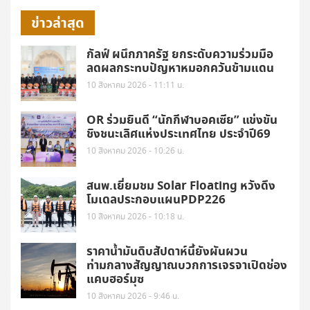
ข่าวล่าสุด
กัลฟ์ ผนึกภาครัฐ ยกระดับความร่วมมือ
ลดผลกระทบปัญหาหมอกควันข้ามแดน
10 สิงหาคม 2026 - 11:11 น.
OR ร่วมยินดี “นักกีฬาบอคเซีย” แข่งขัน
ชิงชนะเลิศแห่งประเทศไทย ประจำปี69
10 สิงหาคม 2026 - 10:26 น.
สนพ.เยี่ยมชม Solar Floating หวังดึง
โมเดลประกอบแผนPDP226
10 สิงหาคม 2026 - 10:18 น.
ราคาน้ำมันดิบสัปดาห์นี้ยังผันผวน
ท่ามกลางสัญญาณบวกการเจรจาเปิดช่อง
แคบฮอร์มุซ
10 สิงหาคม 2026 - 9:46 น.