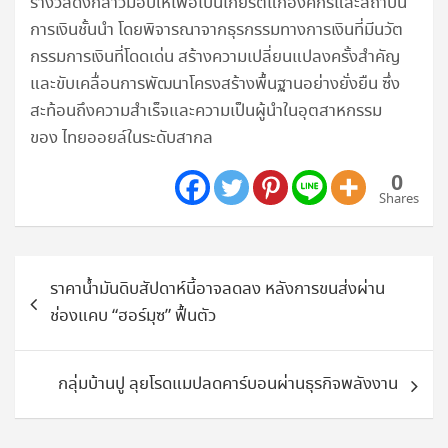
รางวัลดังกล่าวมอบให้เพื่อเป็นเกียรติแก่องค์กรและสถาบัน
การเงินชั้นนำ โดยพิจารณาจากธุรกรรมทางการเงินที่มีนวัต
กรรมการเงินที่โดดเด่น สร้างความเปลี่ยนแปลงครั้งสำคัญ
และขับเคลื่อนการพัฒนาโครงสร้างพื้นฐานอย่างยั่งยืน ซึ่ง
สะท้อนถึงความสำเร็จและความเป็นผู้นำในอุตสาหกรรม
ของ ไทยออยล์ในระดับสากล
0
Shares
แนะแนว
ราคาน้ำมันดิบสัปดาห์นี้อาจลดลง หลังการขนส่งผ่าน
เรื่อง
ช่องแคบ “ฮอร์มุซ” ฟื้นตัว
กลุ่มบ้านปู ลุยโรดแมปลดคาร์บอนผ่านธุรกิจพลังงาน