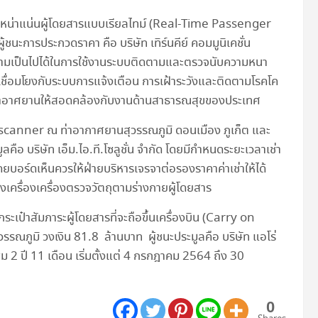
มหน่าแน่นผู้โดยสารแบบเรียลไทม์ (Real-Time Passenger
ะการประกวดราคา คือ บริษัท เทิร์นคีย์ คอมมูนิเคชั่น
ความเป็นไปได้ในการใช้งานระบบติดตามและตรวจนับความหนา
เชื่อมโยงกับระบบการแจ้งเตือน การเฝ้าระวังและติดตามโรคโค
องท่าอาศยานให้สอดคล้องกับงานด้านสาธารณสุขของประเทศ
 scanner ณ ท่าอากาศยานสุวรรณภูมิ ดอนเมือง ภูเก็ต และ
ลคือ บริษัท เอ็ม.ไอ.ที.โซลูชั่น จำกัด โดยมีกำหนดระยะเวลาเช่า
ดยบอร์ดเห็นควรให้ฝ่ายบริหารเจรจาต่อรองราคาค่าเช่าให้ได้
งเครื่องเครื่องตรวจวัตถุตามร่างกายผู้โดยสาร
ระเป๋าสัมภาระผู้โดยสารที่จะถือขึ้นเครื่องบิน (Carry on
ภูมิ วงเงิน 81.8 ล้านบาท ผู้ชนะประมูลคือ บริษัท แอโร่
 2 ปี 11 เดือน เริ่มตั้งแต่ 4 กรกฎาคม 2564 ถึง 30
0