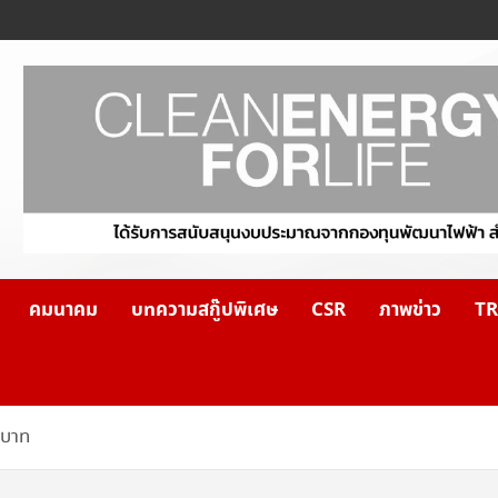
คมนาคม
บทความสกู๊ปพิเศษ
CSR
ภาพข่าว
TR
นบาท