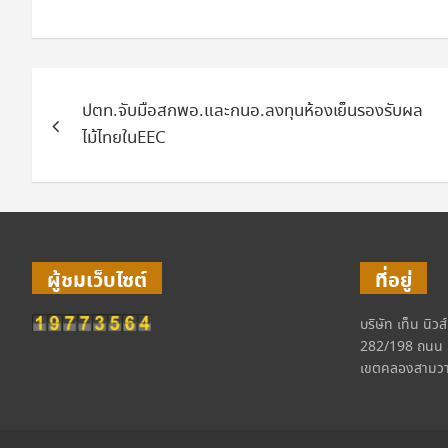
แนะแนว
ปตท.จับมือสกพอ.และกนอ.ลงทุนห้องเย็นรองรับผล
เรื่อง
ไม้ไทยในEEC
ผู้ชมเว็บไซต์
ที่อยู่
บริษัท เท็น นิวส
282/198 ถนน 
เขตคลองสามวา