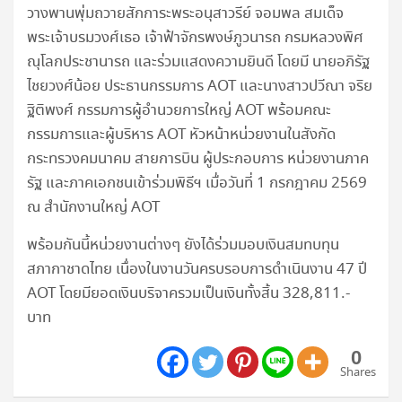
วางพานพุ่มถวายสักการะพระอนุสาวรีย์ จอมพล สมเด็จ
พระเจ้าบรมวงศ์เธอ เจ้าฟ้าจักรพงษ์ภูวนารถ กรมหลวงพิศ
ณุโลกประชานารถ และร่วมแสดงความยินดี โดยมี นายอภิรัฐ
ไชยวงศ์น้อย ประธานกรรมการ AOT และนางสาวปวีณา จริย
ฐิติพงศ์ กรรมการผู้อำนวยการใหญ่ AOT พร้อมคณะ
กรรมการและผู้บริหาร AOT หัวหน้าหน่วยงานในสังกัด
กระทรวงคมนาคม สายการบิน ผู้ประกอบการ หน่วยงานภาค
รัฐ และภาคเอกชนเข้าร่วมพิธีฯ เมื่อวันที่ 1 กรกฎาคม 2569
ณ สำนักงานใหญ่ AOT
พร้อมกันนี้หน่วยงานต่างๆ ยังได้ร่วมมอบเงินสมทบทุน
สภากาชาดไทย เนื่องในงานวันครบรอบการดำเนินงาน 47 ปี
AOT โดยมียอดเงินบริจาครวมเป็นเงินทั้งสิ้น 328,811.-
บาท
0
Shares