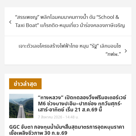
แนะแนว
“สรรเพชญ” พลิกโฉมคมนาคมทางน้ำ ดัน “School &
เรื่อง
Taxi Boat” แก้รถติด-หนุนเที่ยว นำร่องคลองภาษีเจริญ
เจาะตัวเลขโครงสร้างไฟฟ้าไทย หนุน “รัฐ” เลิกบอนไซ
“กฟผ.”
ข่าวล่าสุด
“ทางหลวง” เปิดทดลองวิ่งฟรีมอเตอร์เวย์
M6 ช่วงบางปะอิน–ปากช่อง ทุกวันศุกร์-
เสาร์-อาทิตย์ เริ่ม 21 ส.ค.69 นี้
7 สิงหาคม 2026 - 14:48 น.
GGC จับตา กองทุนน้ำมันฯสิ้นสุดมาตรการอุดหนุนราคา
เชื้อเพลิงชีวภาพ 30 ก.ย.69