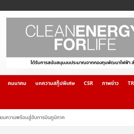
คมนาคม
บทความสกู๊ปพิเศษ
CSR
ภาพข่าว
TR
ียมความพร้อมสู่ฮับการบินภูมิภาค