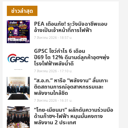
ข่าวล่าสุด
PEA เตือนภัย! ระวังมิจฉาชีพแอบ
อ้างเป็นเจ้าหน้าที่การไฟฟ้า
7 สิงหาคม 2026 - 18:57 น.
GPSC โชว์กำไร 6 เดือน
ปี69 โต 12% ดีมานด์ลูกค้าอุตฯพุ่ง
โรงไฟฟ้าพลังน้ำดี
7 สิงหาคม 2026 - 17:10 น.
“ส.อ.ท.” หารือ “พลังงาน” ลั่นเกาะ
ติดสถานการณ์อุตสาหกรรมและ
พลังงานใกล้ชิด
7 สิงหาคม 2026 - 16:31 น.
“ไทย-เมียนมา” ผลักดันความร่วมมือ
ด้านก๊าซฯ-ไฟฟ้า หนุนมั่นคงทาง
พลังงาน 2 ประเทศ