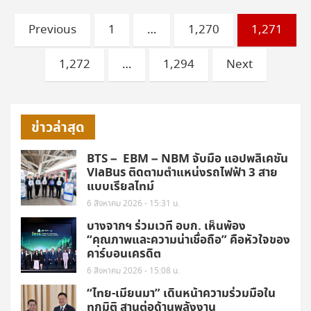
Posts
Previous
1
…
1,270
1,271
pagination
1,272
…
1,294
Next
ข่าวล่าสุด
BTS – EBM – NBM จับมือ แอปพลิเคชัน
ViaBus ติดตามตำแหน่งรถไฟฟ้า 3 สาย
แบบเรียลไทม์
6 สิงหาคม 2026 - 15:31 น.
บางจากฯ ร่วมเวที อบก. เห็นพ้อง
“คุณภาพและความน่าเชื่อถือ” คือหัวใจของ
คาร์บอนเครดิต
6 สิงหาคม 2026 - 15:08 น.
“ไทย-เมียนมา” เดินหน้าความร่วมมือใน
ทุกมิติ สานต่อด้านพลังงาน