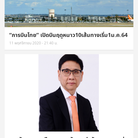
“การบินไทย” เปิดบินฤดูหนาว10เส้นทางเริ่ม1ม.ค.64
11 พฤศจิกายน 2020 - 21:40 น.