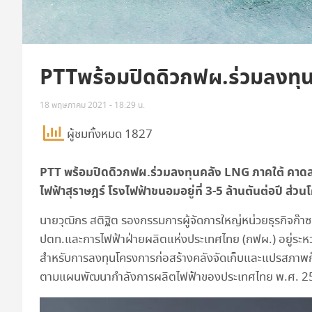
PTTพร้อมปิดดิวกฟผ.ร่วมลงทุ
18 พฤษภาคม 2021 - 18:29 น.
ผู้ชมทั้งหมด 1827
PTT พร้อมปิดดิวกฟผ.ร่วมลงทุนคลัง LNG ภาคใต้ คาดสร
ไฟฟ้าสุราษฎร์ โรงไฟฟ้าขนอมอยู่ที่ 3-5 ล้านตันต่อป
นายวุฒิกร สติฐิต รองกรรมการผู้จัดการใหญ่หน่วยธุรกิจก๊า
ปตท.และการไฟฟ้าฝ่ายผลิตแห่งประเทศไทย (กฟผ.) อยู่ระหว่า
สำหรับการลงทุนโครงการก่อสร้างคลังจัดเก็บและแปรสภาพก๊
ตามแผนพัฒนากำลังการผลิตไฟฟ้าของประเทศไทย พ.ศ. 256