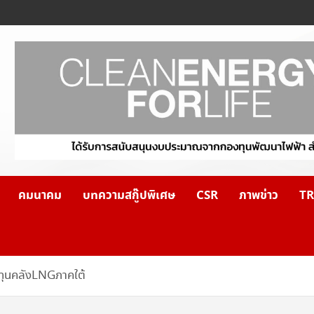
คมนาคม
บทความสกู๊ปพิเศษ
CSR
ภาพข่าว
TR
ทุนคลังLNGภาคใต้