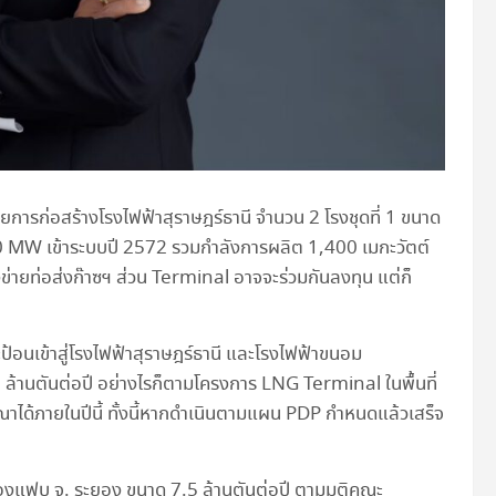
โดยการก่อสร้างโรงไฟฟ้าสุราษฎร์ธานี จำนวน 2 โรงชุดที่ 1 ขนาด
00 MW เข้าระบบปี 2572 รวมกำลังการผลิต 1,400 เมกะวัตต์
งข่ายท่อส่งก๊าซฯ ส่วน Terminal อาจจะร่วมกันลงทุน แต่ก็
้อนเข้าสู่โรงไฟฟ้าสุราษฎร์ธานี และโรงไฟฟ้าขนอม
 ล้านตันต่อปี อย่างไรก็ตามโครงการ LNG Terminal ในพื้นที่
ด้ภายในปีนี้ ทั้งนี้หากดำเนินตามแผน PDP กำหนดแล้วเสร็จ
องแฟบ จ. ระยอง ขนาด 7.5 ล้านตันต่อปี ตามมติคณะ