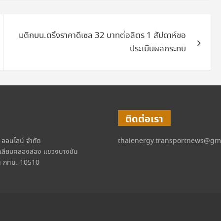
มติกบน.ตรึงราคาดีเซล 32 บาทต่อลิตร 1 สัปดาห์ขอ
ประเมินผลกระทบ
ติดต่อเรา
์ ออนไลน์ จำกัด
thaienergy.transportnews@gm
เลียบคลองสอง แขวงบางชัน
 กทม. 10510