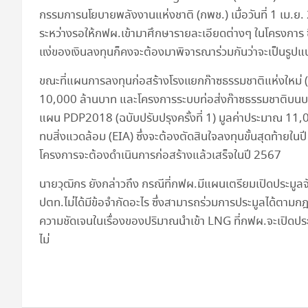
กรรมการนโยบายพลังงานแห่งชาติ (กพช.) เมื่อวันที่ 1 เม.ย.
ระหว่างรอให้กฟผ.เข้ามาศึกษารายละเอียดต่างๆ ในโครงการ ซึ
แง่ของเงินลงทุนก็คงจะต้องมาพิจารณาร่วมกันว่าจะเป็นรูป
ขณะที่แผนการลงทุนก่อสร้างโรงแยกก๊าซธรรมชาติแห่งใหม่​ (แห
10,000 ล้านบาท และโครงการระบบท่อส่งก๊าซธรรมชาติบนบ
แผน PDP2018 (ฉบับปรับปรุงครั้งที่ 1) มูลค่าประมาณ 11
ทบสิ่งแวดล้อม​ (EIA) ซึ่งจะต้องตัดสินใจลงทุนขั้นสุดท้ายใน
โครงการจะต้องดำเนินการก่อสร้างแล้วเสร็จในปี 2567
นายวุฒิกร ยังกล่าวถึง กรณีที่กฟผ.มีแผนเตรียมเปิดประมูลจ
ปตท.ไม่ได้มีข้อจำกัดอะไร ซึ่งสามารถร่วมการประมูลได้ตามกฎ
ความชัดเจนในเรื่องของปริมาณนำเข้า LNG ที่กฟผ.จะเปิดประม
ไม่