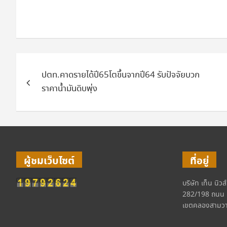
แนะแนว
ปตท.คาดรายได้ปี65โตขึ้นจากปี64 รับปัจจัยบวก
เรื่อง
ราคาน้ำมันดิบพุ่ง
ผู้ชมเว็บไซต์
ที่อยู่
บริษัท เท็น นิวส
282/198 ถนน 
เขตคลองสามวา