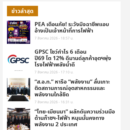
ข่าวล่าสุด
PEA เตือนภัย! ระวังมิจฉาชีพแอบ
อ้างเป็นเจ้าหน้าที่การไฟฟ้า
7 สิงหาคม 2026 - 18:57 น.
GPSC โชว์กำไร 6 เดือน
ปี69 โต 12% ดีมานด์ลูกค้าอุตฯพุ่ง
โรงไฟฟ้าพลังน้ำดี
7 สิงหาคม 2026 - 17:10 น.
“ส.อ.ท.” หารือ “พลังงาน” ลั่นเกาะ
ติดสถานการณ์อุตสาหกรรมและ
พลังงานใกล้ชิด
7 สิงหาคม 2026 - 16:31 น.
“ไทย-เมียนมา” ผลักดันความร่วมมือ
ด้านก๊าซฯ-ไฟฟ้า หนุนมั่นคงทาง
พลังงาน 2 ประเทศ