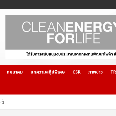
คมนาคม
บทความสกู๊ปพิเศษ
CSR
ภาพข่าว
TR
กู้